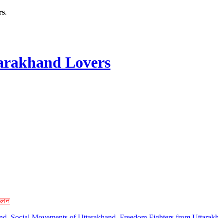
rs
.
rakhand Lovers
ोलन
hand, Social Movements of Uttarakhand, Freedom Fighters from Uttarakh