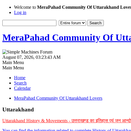
Welcome to
MeraPahad Community Of Uttarakhand Love
Log in
MeraPahad Community Of Utta
August 07, 2026, 03:23:43 AM
Main Menu
Main Menu
Home
Search
Calendar
MeraPahad Community Of Uttarakhand Lovers
Uttarakhand
Uttarakhand History & Movements - उत्तराखण्ड का इतिहास एवं जन आन्द
You can find the information related to complete History of Uttarak