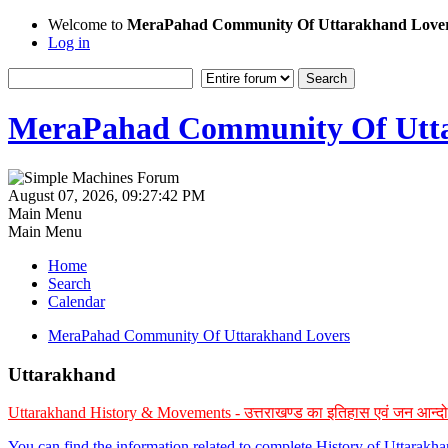
Welcome to
MeraPahad Community Of Uttarakhand Love
Log in
MeraPahad Community Of Utta
August 07, 2026, 09:27:42 PM
Main Menu
Main Menu
Home
Search
Calendar
MeraPahad Community Of Uttarakhand Lovers
Uttarakhand
Uttarakhand History & Movements - उत्तराखण्ड का इतिहास एवं जन आन्द
You can find the information related to complete History of Uttarak