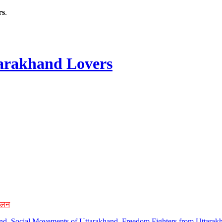
rs
.
rakhand Lovers
ोलन
hand, Social Movements of Uttarakhand, Freedom Fighters from Uttarakh