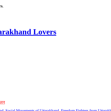
rs
.
rakhand Lovers
ोलन
hand, Social Movements of Uttarakhand, Freedom Fighters from Uttarakh