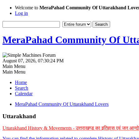
Welcome to
MeraPahad Community Of Uttarakhand Love
Log in
MeraPahad Community Of Utta
August 07, 2026, 07:30:24 PM
Main Menu
Main Menu
Home
Search
Calendar
MeraPahad Community Of Uttarakhand Lovers
Uttarakhand
Uttarakhand History & Movements - उत्तराखण्ड का इतिहास एवं जन आन्द
You can find the information related to complete History of Uttarak