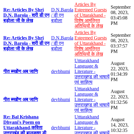
Articles By
September
Re: Articles By Shri
D.N.Barola
Esteemed Guests
08, 2023,
D.N. Barola - श्री डी एन
/ डी एन
of Uttarakhand -
03:45:08
बड़ोला जी के लेख
बड़ोला
विशेष आमंत्रित
PM
अतिथियों के लेख
Articles By
September
Re: Articles By Shri
D.N.Barola
Esteemed Guests
08, 2023,
D.N. Barola - श्री डी एन
/ डी एन
of Uttarakhand -
03:37:57
बड़ोला जी के लेख
बड़ोला
विशेष आमंत्रित
PM
अतिथियों के लेख
Utttarakhand
August
Language &
22, 2023,
गीत ब्य्खोंण अब जाणि
devbhumi
Literature -
01:34:39
उत्तराखण्ड की भाषायें
PM
एवं साहित्य
Utttarakhand
August
Language &
22, 2023,
गीत ब्य्खोंण अब जाणि
devbhumi
Literature -
01:32:56
उत्तराखण्ड की भाषायें
PM
एवं साहित्य
Re: Bal Krishana
Utttarakhand
August
Dhyani's Poem on
Language &
14, 2023,
Uttarakhand-कविता
devbhumi
Literature -
10:32:35
उत्तराखंड की बालकृष्ण डी
उत्तराखण्ड की भाषायें