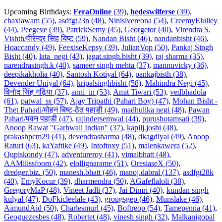
Upcoming Birthdays:
FeraOnline
(39)
,
hedeswilferse
(39)
,
chaxiawam (55)
,
asdfgt23n (48)
,
Ninisivereona (54)
,
CreemyElulley
(44)
,
Peegeve (39)
,
PatrickSemy (45)
,
Georgetor (40)
,
Virendra S.
Vishth/वीरेन्द्र सिंह बिष्ट (59)
,
Nandan Bisht (46)
,
nandanbisht (46)
,
Hoaccandy (49)
,
FeexiseKepsy (39)
,
JulianVop (50)
,
Pankaj Singh
Bisht (40)
,
lata_negi (43)
,
jagat.singh.bisht (39)
,
raj sharma (35)
,
narendrasingh.k (40)
,
sameer singh mehta (37)
,
mannuvicky (36)
,
deepikakholia (40)
,
Santosh Kotiyal (64)
,
pankajbisth (38)
,
Devender Uniyal (64)
,
kripalsinghbisht (58)
,
Mahindra Negi (45)
,
विनोद सिंह गढ़िया (37)
,
anni_in (53)
,
Amit Tiwari (53)
,
vedbhadola
(61)
,
patwal_ss (57)
,
Ajay Tripathi (Pahari Boy) (47)
,
Mohan Bisht -
Thet Pahadi/मोहन बिष्ट-ठेठ पहाडी (49)
,
madhulika negi (48)
,
Pawan
Pahari/पवन पहाडी (47)
,
rajindersemwal (44)
,
purushotamsati (39)
,
Anoop Rawat "Garhwali Indian" (37)
,
kapilj.joshi (48)
,
prakashpcm29 (41)
,
devendrasharma (48)
,
dkagdiyal (49)
,
Anoop
Raturi (63)
,
kaYaftike (49)
,
Intoftoxy (51)
,
malenkawera (52)
,
Qupiskondy (47)
,
adventureroy (41)
,
vimalbhatt (48)
,
AAMilissfoom (42)
,
elollignarame (51)
,
OresiaseX (50)
,
dredger.biz. (50)
,
manesh.bhatt (46)
,
manoj.dabral (137)
,
asdfgt28k
(40)
,
EmyKocur (39)
,
dharmendra (50)
,
AGafeflaloli (38)
,
GregoryMaP (48)
,
Vineet Jadli (37)
,
Jai Dimri (40)
,
kundan singh
kulyal (47)
,
DoFkicleelale (43)
,
grougsgep (46)
,
Munslake (46)
,
AimundAid (50)
,
Charlesmurl (45)
,
Boftreop (54)
,
Tamepenna (41)
,
Geoguezesbes (48)
,
Robertet (48)
,
vinesh singh (32)
,
Malkanigopal