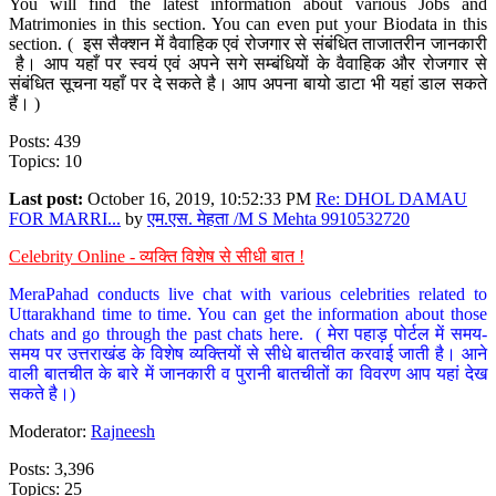
You will find the latest information about various Jobs and
Matrimonies in this section. You can even put your Biodata in this
section. ( इस सैक्शन में वैवाहिक एवं रोजगार से संबंधित ताजातरीन जानकारी
है। आप यहाँ पर स्वयं एवं अपने सगे सम्बंधियों के वैवाहिक और रोजगार से
संबंधित सूचना यहाँ पर दे सकते है। आप अपना बायो डाटा भी यहां डाल सकते
हैं। )
Posts: 439
Topics: 10
Last post:
October 16, 2019, 10:52:33 PM
Re: DHOL DAMAU
FOR MARRI...
by
एम.एस. मेहता /M S Mehta 9910532720
Celebrity Online - व्यक्ति विशेष से सीधी बात !
MeraPahad conducts live chat with various celebrities related to
Uttarakhand time to time. You can get the information about those
chats and go through the past chats here. ( मेरा पहाड़ पोर्टल में समय-
समय पर उत्तराखंड के विशेष व्यक्तियों से सीधे बातचीत करवाई जाती है। आने
वाली बातचीत के बारे में जानकारी व पुरानी बातचीतों का विवरण आप यहां देख
सकते है।)
Moderator:
Rajneesh
Posts: 3,396
Topics: 25