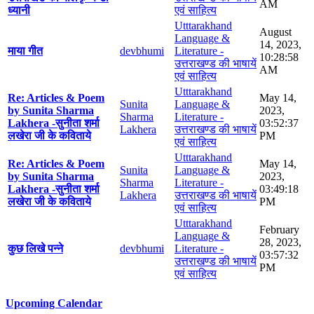
AM
ध्यानी
एवं साहित्य
Utttarakhand
August
Language &
14, 2023,
माया गीत
devbhumi
Literature -
10:28:58
उत्तराखण्ड की भाषायें
AM
एवं साहित्य
Utttarakhand
Re: Articles & Poem
May 14,
Sunita
Language &
by Sunita Sharma
2023,
Sharma
Literature -
Lakhera -सुनीता शर्मा
03:52:37
Lakhera
उत्तराखण्ड की भाषायें
लखेरा जी के कविताये
PM
एवं साहित्य
Utttarakhand
Re: Articles & Poem
May 14,
Sunita
Language &
by Sunita Sharma
2023,
Sharma
Literature -
Lakhera -सुनीता शर्मा
03:49:18
Lakhera
उत्तराखण्ड की भाषायें
लखेरा जी के कविताये
PM
एवं साहित्य
Utttarakhand
February
Language &
28, 2023,
कुछ लिखे पन्ने
devbhumi
Literature -
03:57:32
उत्तराखण्ड की भाषायें
PM
एवं साहित्य
Upcoming Calendar