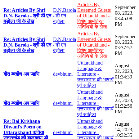
Articles By
September
Re: Articles By Shri
D.N.Barola
Esteemed Guests
08, 2023,
D.N. Barola - श्री डी एन
/ डी एन
of Uttarakhand -
03:45:08
बड़ोला जी के लेख
बड़ोला
विशेष आमंत्रित
PM
अतिथियों के लेख
Articles By
September
Re: Articles By Shri
D.N.Barola
Esteemed Guests
08, 2023,
D.N. Barola - श्री डी एन
/ डी एन
of Uttarakhand -
03:37:57
बड़ोला जी के लेख
बड़ोला
विशेष आमंत्रित
PM
अतिथियों के लेख
Utttarakhand
August
Language &
22, 2023,
गीत ब्य्खोंण अब जाणि
devbhumi
Literature -
01:34:39
उत्तराखण्ड की भाषायें
PM
एवं साहित्य
Utttarakhand
August
Language &
22, 2023,
गीत ब्य्खोंण अब जाणि
devbhumi
Literature -
01:32:56
उत्तराखण्ड की भाषायें
PM
एवं साहित्य
Re: Bal Krishana
Utttarakhand
August
Dhyani's Poem on
Language &
14, 2023,
Uttarakhand-कविता
devbhumi
Literature -
10:32:35
उत्तराखंड की बालकृष्ण डी
उत्तराखण्ड की भाषायें