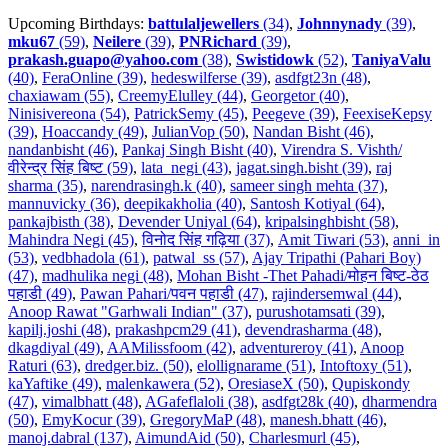
Upcoming Birthdays:
battulaljewellers
(34)
,
Johnnynady
(39)
,
mku67
(59)
,
Neilere
(39)
,
PNRichard
(39)
,
prakash.guapo@yahoo.com
(38)
,
Swistidowk
(52)
,
TaniyaValu
(40)
,
FeraOnline (39)
,
hedeswilferse (39)
,
asdfgt23n (48)
,
chaxiawam (55)
,
CreemyElulley (44)
,
Georgetor (40)
,
Ninisivereona (54)
,
PatrickSemy (45)
,
Peegeve (39)
,
FeexiseKepsy
(39)
,
Hoaccandy (49)
,
JulianVop (50)
,
Nandan Bisht (46)
,
nandanbisht (46)
,
Pankaj Singh Bisht (40)
,
Virendra S. Vishth/
वीरेन्द्र सिंह बिष्ट (59)
,
lata_negi (43)
,
jagat.singh.bisht (39)
,
raj
sharma (35)
,
narendrasingh.k (40)
,
sameer singh mehta (37)
,
mannuvicky (36)
,
deepikakholia (40)
,
Santosh Kotiyal (64)
,
pankajbisth (38)
,
Devender Uniyal (64)
,
kripalsinghbisht (58)
,
Mahindra Negi (45)
,
विनोद सिंह गढ़िया (37)
,
Amit Tiwari (53)
,
anni_in
(53)
,
vedbhadola (61)
,
patwal_ss (57)
,
Ajay Tripathi (Pahari Boy)
(47)
,
madhulika negi (48)
,
Mohan Bisht -Thet Pahadi/मोहन बिष्ट-ठेठ
पहाडी (49)
,
Pawan Pahari/पवन पहाडी (47)
,
rajindersemwal (44)
,
Anoop Rawat "Garhwali Indian" (37)
,
purushotamsati (39)
,
kapilj.joshi (48)
,
prakashpcm29 (41)
,
devendrasharma (48)
,
dkagdiyal (49)
,
AAMilissfoom (42)
,
adventureroy (41)
,
Anoop
Raturi (63)
,
dredger.biz. (50)
,
elollignarame (51)
,
Intoftoxy (51)
,
kaYaftike (49)
,
malenkawera (52)
,
OresiaseX (50)
,
Qupiskondy
(47)
,
vimalbhatt (48)
,
AGafeflaloli (38)
,
asdfgt28k (40)
,
dharmendra
(50)
,
EmyKocur (39)
,
GregoryMaP (48)
,
manesh.bhatt (46)
,
manoj.dabral (137)
,
AimundAid (50)
,
Charlesmurl (45)
,