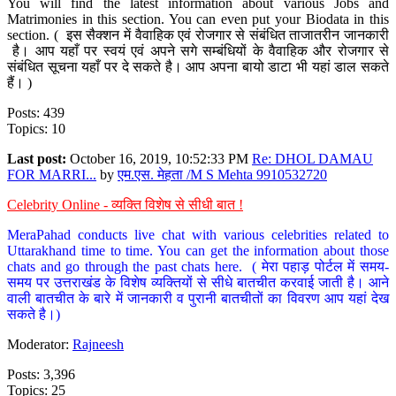
You will find the latest information about various Jobs and
Matrimonies in this section. You can even put your Biodata in this
section. ( इस सैक्शन में वैवाहिक एवं रोजगार से संबंधित ताजातरीन जानकारी
है। आप यहाँ पर स्वयं एवं अपने सगे सम्बंधियों के वैवाहिक और रोजगार से
संबंधित सूचना यहाँ पर दे सकते है। आप अपना बायो डाटा भी यहां डाल सकते
हैं। )
Posts: 439
Topics: 10
Last post:
October 16, 2019, 10:52:33 PM
Re: DHOL DAMAU
FOR MARRI...
by
एम.एस. मेहता /M S Mehta 9910532720
Celebrity Online - व्यक्ति विशेष से सीधी बात !
MeraPahad conducts live chat with various celebrities related to
Uttarakhand time to time. You can get the information about those
chats and go through the past chats here. ( मेरा पहाड़ पोर्टल में समय-
समय पर उत्तराखंड के विशेष व्यक्तियों से सीधे बातचीत करवाई जाती है। आने
वाली बातचीत के बारे में जानकारी व पुरानी बातचीतों का विवरण आप यहां देख
सकते है।)
Moderator:
Rajneesh
Posts: 3,396
Topics: 25