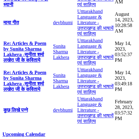
AM
ध्यानी
एवं साहित्य
Utttarakhand
August
Language &
14, 2023,
माया गीत
devbhumi
Literature -
10:28:58
उत्तराखण्ड की भाषायें
AM
एवं साहित्य
Utttarakhand
Re: Articles & Poem
May 14,
Sunita
Language &
by Sunita Sharma
2023,
Sharma
Literature -
Lakhera -सुनीता शर्मा
03:52:37
Lakhera
उत्तराखण्ड की भाषायें
लखेरा जी के कविताये
PM
एवं साहित्य
Utttarakhand
Re: Articles & Poem
May 14,
Sunita
Language &
by Sunita Sharma
2023,
Sharma
Literature -
Lakhera -सुनीता शर्मा
03:49:18
Lakhera
उत्तराखण्ड की भाषायें
लखेरा जी के कविताये
PM
एवं साहित्य
Utttarakhand
February
Language &
28, 2023,
कुछ लिखे पन्ने
devbhumi
Literature -
03:57:32
उत्तराखण्ड की भाषायें
PM
एवं साहित्य
Upcoming Calendar