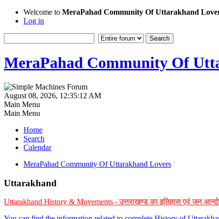
Welcome to
MeraPahad Community Of Uttarakhand Love
Log in
MeraPahad Community Of Utta
August 08, 2026, 12:35:12 AM
Main Menu
Main Menu
Home
Search
Calendar
MeraPahad Community Of Uttarakhand Lovers
Uttarakhand
Uttarakhand History & Movements - उत्तराखण्ड का इतिहास एवं जन आन्द
You can find the information related to complete History of Uttarak