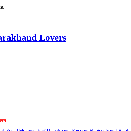
rs
.
rakhand Lovers
ोलन
hand, Social Movements of Uttarakhand, Freedom Fighters from Uttarakh