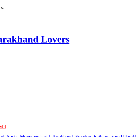
rs
.
rakhand Lovers
ोलन
hand, Social Movements of Uttarakhand, Freedom Fighters from Uttarakh