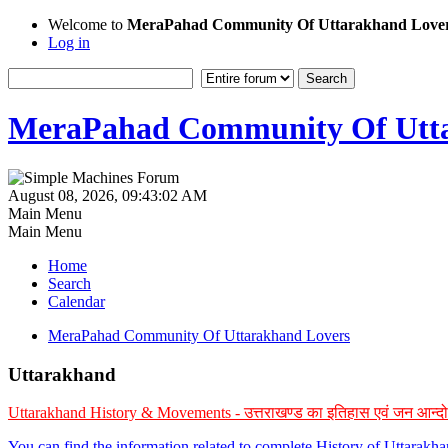
Welcome to
MeraPahad Community Of Uttarakhand Love
Log in
MeraPahad Community Of Utta
August 08, 2026, 09:43:02 AM
Main Menu
Main Menu
Home
Search
Calendar
MeraPahad Community Of Uttarakhand Lovers
Uttarakhand
Uttarakhand History & Movements - उत्तराखण्ड का इतिहास एवं जन आन्द
You can find the information related to complete History of Uttarak