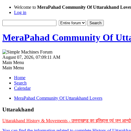
Welcome to
MeraPahad Community Of Uttarakhand Love
Log in
MeraPahad Community Of Utta
August 07, 2026, 07:09:11 AM
Main Menu
Main Menu
Home
Search
Calendar
MeraPahad Community Of Uttarakhand Lovers
Uttarakhand
Uttarakhand History & Movements - उत्तराखण्ड का इतिहास एवं जन आन्द
You can find the information related to complete History of Uttarak