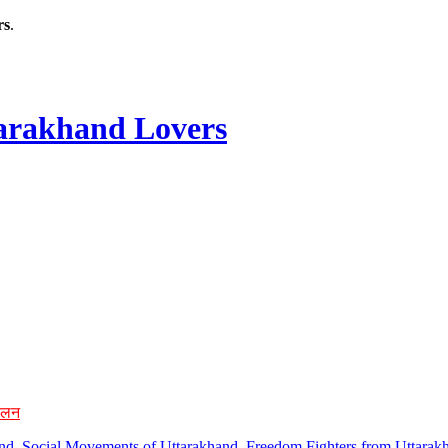
rs
.
rakhand Lovers
ोलन
hand, Social Movements of Uttarakhand, Freedom Fighters from Uttarakh