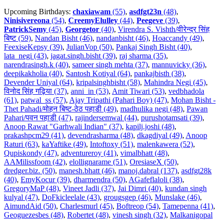
Upcoming Birthdays:
chaxiawam
(55)
,
asdfgt23n
(48)
,
Ninisivereona
(54)
,
CreemyElulley
(44)
,
Peegeve
(39)
,
PatrickSemy
(45)
,
Georgetor
(40)
,
Virendra S. Vishth/वीरेन्द्र सिंह
बिष्ट (59)
,
Nandan Bisht (46)
,
nandanbisht (46)
,
Hoaccandy (49)
,
FeexiseKepsy (39)
,
JulianVop (50)
,
Pankaj Singh Bisht (40)
,
lata_negi (43)
,
jagat.singh.bisht (39)
,
raj sharma (35)
,
narendrasingh.k (40)
,
sameer singh mehta (37)
,
mannuvicky (36)
,
deepikakholia (40)
,
Santosh Kotiyal (64)
,
pankajbisth (38)
,
Devender Uniyal (64)
,
kripalsinghbisht (58)
,
Mahindra Negi (45)
,
विनोद सिंह गढ़िया (37)
,
anni_in (53)
,
Amit Tiwari (53)
,
vedbhadola
(61)
,
patwal_ss (57)
,
Ajay Tripathi (Pahari Boy) (47)
,
Mohan Bisht -
Thet Pahadi/मोहन बिष्ट-ठेठ पहाडी (49)
,
madhulika negi (48)
,
Pawan
Pahari/पवन पहाडी (47)
,
rajindersemwal (44)
,
purushotamsati (39)
,
Anoop Rawat "Garhwali Indian" (37)
,
kapilj.joshi (48)
,
prakashpcm29 (41)
,
devendrasharma (48)
,
dkagdiyal (49)
,
Anoop
Raturi (63)
,
kaYaftike (49)
,
Intoftoxy (51)
,
malenkawera (52)
,
Qupiskondy (47)
,
adventureroy (41)
,
vimalbhatt (48)
,
AAMilissfoom (42)
,
elollignarame (51)
,
OresiaseX (50)
,
dredger.biz. (50)
,
manesh.bhatt (46)
,
manoj.dabral (137)
,
asdfgt28k
(40)
,
EmyKocur (39)
,
dharmendra (50)
,
AGafeflaloli (38)
,
GregoryMaP (48)
,
Vineet Jadli (37)
,
Jai Dimri (40)
,
kundan singh
kulyal (47)
,
DoFkicleelale (43)
,
grougsgep (46)
,
Munslake (46)
,
AimundAid (50)
,
Charlesmurl (45)
,
Boftreop (54)
,
Tamepenna (41)
,
Geoguezesbes (48)
,
Robertet (48)
,
vinesh singh (32)
,
Malkanigopal