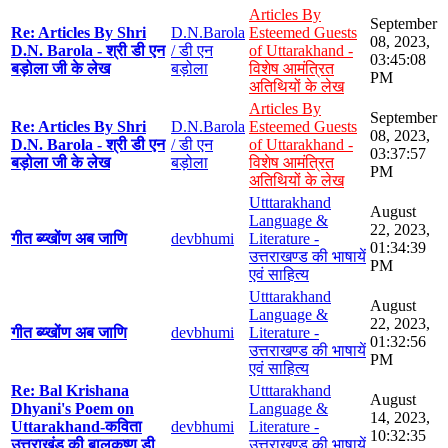
Articles By
September
Re: Articles By Shri
D.N.Barola
Esteemed Guests
08, 2023,
D.N. Barola - श्री डी एन
/ डी एन
of Uttarakhand -
03:45:08
बड़ोला जी के लेख
बड़ोला
विशेष आमंत्रित
PM
अतिथियों के लेख
Articles By
September
Re: Articles By Shri
D.N.Barola
Esteemed Guests
08, 2023,
D.N. Barola - श्री डी एन
/ डी एन
of Uttarakhand -
03:37:57
बड़ोला जी के लेख
बड़ोला
विशेष आमंत्रित
PM
अतिथियों के लेख
Utttarakhand
August
Language &
22, 2023,
गीत ब्य्खोंण अब जाणि
devbhumi
Literature -
01:34:39
उत्तराखण्ड की भाषायें
PM
एवं साहित्य
Utttarakhand
August
Language &
22, 2023,
गीत ब्य्खोंण अब जाणि
devbhumi
Literature -
01:32:56
उत्तराखण्ड की भाषायें
PM
एवं साहित्य
Re: Bal Krishana
Utttarakhand
August
Dhyani's Poem on
Language &
14, 2023,
Uttarakhand-कविता
devbhumi
Literature -
10:32:35
उत्तराखंड की बालकृष्ण डी
उत्तराखण्ड की भाषायें