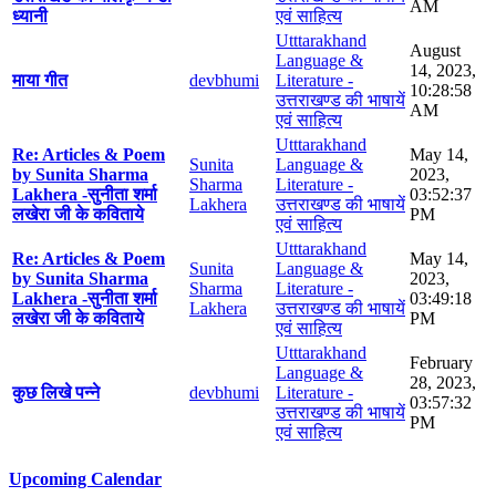
AM
ध्यानी
एवं साहित्य
Utttarakhand
August
Language &
14, 2023,
माया गीत
devbhumi
Literature -
10:28:58
उत्तराखण्ड की भाषायें
AM
एवं साहित्य
Utttarakhand
Re: Articles & Poem
May 14,
Sunita
Language &
by Sunita Sharma
2023,
Sharma
Literature -
Lakhera -सुनीता शर्मा
03:52:37
Lakhera
उत्तराखण्ड की भाषायें
लखेरा जी के कविताये
PM
एवं साहित्य
Utttarakhand
Re: Articles & Poem
May 14,
Sunita
Language &
by Sunita Sharma
2023,
Sharma
Literature -
Lakhera -सुनीता शर्मा
03:49:18
Lakhera
उत्तराखण्ड की भाषायें
लखेरा जी के कविताये
PM
एवं साहित्य
Utttarakhand
February
Language &
28, 2023,
कुछ लिखे पन्ने
devbhumi
Literature -
03:57:32
उत्तराखण्ड की भाषायें
PM
एवं साहित्य
Upcoming Calendar