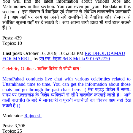
You will find the latest information about various Jobs and
Matrimonies in this section. You can even put your Biodata in this
section. ( इस सैक्शन में वैवाहिक एवं रोजगार से संबंधित ताजातरीन जानकारी
है। आप यहाँ पर स्वयं एवं अपने सगे सम्बंधियों के वैवाहिक और रोजगार से
संबंधित सूचना यहाँ पर दे सकते है। आप अपना बायो डाटा भी यहां डाल सकते
हैं। )
Posts: 439
Topics: 10
Last post:
October 16, 2019, 10:52:33 PM
Re: DHOL DAMAU
FOR MARRI...
by
एम.एस. मेहता /M S Mehta 9910532720
Celebrity Online - व्यक्ति विशेष से सीधी बात !
MeraPahad conducts live chat with various celebrities related to
Uttarakhand time to time. You can get the information about those
chats and go through the past chats here. ( मेरा पहाड़ पोर्टल में समय-
समय पर उत्तराखंड के विशेष व्यक्तियों से सीधे बातचीत करवाई जाती है। आने
वाली बातचीत के बारे में जानकारी व पुरानी बातचीतों का विवरण आप यहां देख
सकते है।)
Moderator:
Rajneesh
Posts: 3,396
Topics: 25