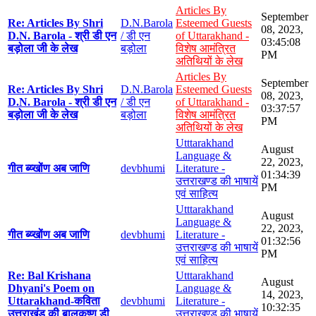
Articles By
September
Re: Articles By Shri
D.N.Barola
Esteemed Guests
08, 2023,
D.N. Barola - श्री डी एन
/ डी एन
of Uttarakhand -
03:45:08
बड़ोला जी के लेख
बड़ोला
विशेष आमंत्रित
PM
अतिथियों के लेख
Articles By
September
Re: Articles By Shri
D.N.Barola
Esteemed Guests
08, 2023,
D.N. Barola - श्री डी एन
/ डी एन
of Uttarakhand -
03:37:57
बड़ोला जी के लेख
बड़ोला
विशेष आमंत्रित
PM
अतिथियों के लेख
Utttarakhand
August
Language &
22, 2023,
गीत ब्य्खोंण अब जाणि
devbhumi
Literature -
01:34:39
उत्तराखण्ड की भाषायें
PM
एवं साहित्य
Utttarakhand
August
Language &
22, 2023,
गीत ब्य्खोंण अब जाणि
devbhumi
Literature -
01:32:56
उत्तराखण्ड की भाषायें
PM
एवं साहित्य
Re: Bal Krishana
Utttarakhand
August
Dhyani's Poem on
Language &
14, 2023,
Uttarakhand-कविता
devbhumi
Literature -
10:32:35
उत्तराखंड की बालकृष्ण डी
उत्तराखण्ड की भाषायें