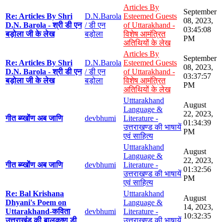
Articles By
September
Re: Articles By Shri
D.N.Barola
Esteemed Guests
08, 2023,
D.N. Barola - श्री डी एन
/ डी एन
of Uttarakhand -
03:45:08
बड़ोला जी के लेख
बड़ोला
विशेष आमंत्रित
PM
अतिथियों के लेख
Articles By
September
Re: Articles By Shri
D.N.Barola
Esteemed Guests
08, 2023,
D.N. Barola - श्री डी एन
/ डी एन
of Uttarakhand -
03:37:57
बड़ोला जी के लेख
बड़ोला
विशेष आमंत्रित
PM
अतिथियों के लेख
Utttarakhand
August
Language &
22, 2023,
गीत ब्य्खोंण अब जाणि
devbhumi
Literature -
01:34:39
उत्तराखण्ड की भाषायें
PM
एवं साहित्य
Utttarakhand
August
Language &
22, 2023,
गीत ब्य्खोंण अब जाणि
devbhumi
Literature -
01:32:56
उत्तराखण्ड की भाषायें
PM
एवं साहित्य
Re: Bal Krishana
Utttarakhand
August
Dhyani's Poem on
Language &
14, 2023,
Uttarakhand-कविता
devbhumi
Literature -
10:32:35
उत्तराखंड की बालकृष्ण डी
उत्तराखण्ड की भाषायें