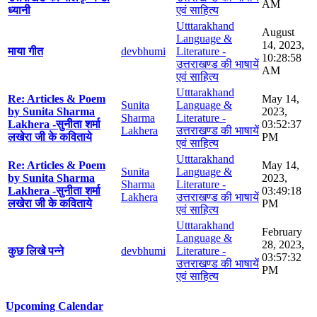
AM
ध्यानी
एवं साहित्य
Utttarakhand
August
Language &
14, 2023,
माया गीत
devbhumi
Literature -
10:28:58
उत्तराखण्ड की भाषायें
AM
एवं साहित्य
Utttarakhand
Re: Articles & Poem
May 14,
Sunita
Language &
by Sunita Sharma
2023,
Sharma
Literature -
Lakhera -सुनीता शर्मा
03:52:37
Lakhera
उत्तराखण्ड की भाषायें
लखेरा जी के कविताये
PM
एवं साहित्य
Utttarakhand
Re: Articles & Poem
May 14,
Sunita
Language &
by Sunita Sharma
2023,
Sharma
Literature -
Lakhera -सुनीता शर्मा
03:49:18
Lakhera
उत्तराखण्ड की भाषायें
लखेरा जी के कविताये
PM
एवं साहित्य
Utttarakhand
February
Language &
28, 2023,
कुछ लिखे पन्ने
devbhumi
Literature -
03:57:32
उत्तराखण्ड की भाषायें
PM
एवं साहित्य
Upcoming Calendar