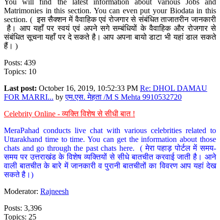
You will find the latest information about various Jobs and
Matrimonies in this section. You can even put your Biodata in this
section. ( इस सैक्शन में वैवाहिक एवं रोजगार से संबंधित ताजातरीन जानकारी
है। आप यहाँ पर स्वयं एवं अपने सगे सम्बंधियों के वैवाहिक और रोजगार से
संबंधित सूचना यहाँ पर दे सकते है। आप अपना बायो डाटा भी यहां डाल सकते
हैं। )
Posts: 439
Topics: 10
Last post:
October 16, 2019, 10:52:33 PM
Re: DHOL DAMAU
FOR MARRI...
by
एम.एस. मेहता /M S Mehta 9910532720
Celebrity Online - व्यक्ति विशेष से सीधी बात !
MeraPahad conducts live chat with various celebrities related to
Uttarakhand time to time. You can get the information about those
chats and go through the past chats here. ( मेरा पहाड़ पोर्टल में समय-
समय पर उत्तराखंड के विशेष व्यक्तियों से सीधे बातचीत करवाई जाती है। आने
वाली बातचीत के बारे में जानकारी व पुरानी बातचीतों का विवरण आप यहां देख
सकते है।)
Moderator:
Rajneesh
Posts: 3,396
Topics: 25