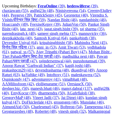
Upcoming Birthdays:
FeraOnline
(39)
,
hedeswilferse
(39)
,
chaxiawam (55)
,
asdfgt23n (48)
,
Ninisivereona (54)
,
CreemyElulley
(44)
,
Peegeve (39)
,
PatrickSemy (45)
,
Georgetor (40)
,
Virendra S.
Vishth/वीरेन्द्र सिंह बिष्ट (59)
,
Nandan Bisht (46)
,
nandanbisht (46)
,
Hoaccandy (49)
,
FeexiseKepsy (39)
,
JulianVop (50)
,
Pankaj Singh
Bisht (40)
,
lata_negi (43)
,
jagat.singh.bisht (39)
,
raj sharma (35)
,
narendrasingh.k (40)
,
sameer singh mehta (37)
,
mannuvicky (36)
,
deepikakholia (40)
,
Santosh Kotiyal (64)
,
pankajbisth (38)
,
Devender Uniyal (64)
,
kripalsinghbisht (58)
,
Mahindra Negi (45)
,
विनोद सिंह गढ़िया (37)
,
anni_in (53)
,
Amit Tiwari (53)
,
vedbhadola
(61)
,
patwal_ss (57)
,
Ajay Tripathi (Pahari Boy) (47)
,
Mohan Bisht -
Thet Pahadi/मोहन बिष्ट-ठेठ पहाडी (49)
,
madhulika negi (48)
,
Pawan
Pahari/पवन पहाडी (47)
,
rajindersemwal (44)
,
purushotamsati (39)
,
Anoop Rawat "Garhwali Indian" (37)
,
kapilj.joshi (48)
,
prakashpcm29 (41)
,
devendrasharma (48)
,
dkagdiyal (49)
,
Anoop
Raturi (63)
,
kaYaftike (49)
,
Intoftoxy (51)
,
malenkawera (52)
,
Qupiskondy (47)
,
adventureroy (41)
,
vimalbhatt (48)
,
AAMilissfoom (42)
,
elollignarame (51)
,
OresiaseX (50)
,
dredger.biz. (50)
,
manesh.bhatt (46)
,
manoj.dabral (137)
,
asdfgt28k
(40)
,
EmyKocur (39)
,
dharmendra (50)
,
AGafeflaloli (38)
,
GregoryMaP (48)
,
Vineet Jadli (37)
,
Jai Dimri (40)
,
kundan singh
kulyal (47)
,
DoFkicleelale (43)
,
grougsgep (46)
,
Munslake (46)
,
AimundAid (50)
,
Charlesmurl (45)
,
Boftreop (54)
,
Tamepenna (41)
,
Geoguezesbes (48)
,
Robertet (48)
,
vinesh singh (32)
,
Malkanigopal