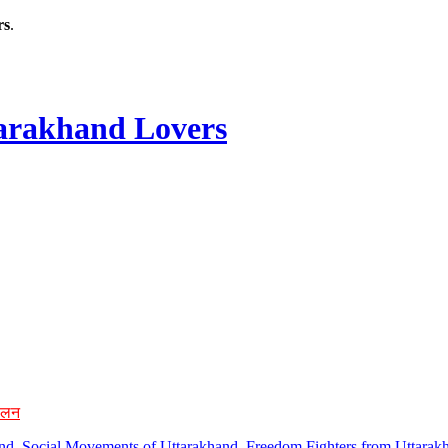
rs
.
rakhand Lovers
ोलन
hand, Social Movements of Uttarakhand, Freedom Fighters from Uttarakh