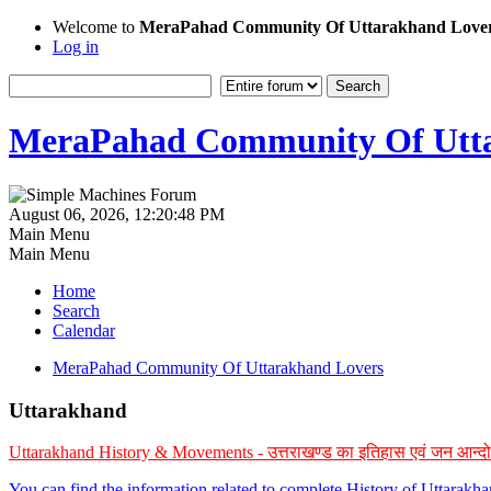
Welcome to
MeraPahad Community Of Uttarakhand Love
Log in
MeraPahad Community Of Utta
August 06, 2026, 12:20:48 PM
Main Menu
Main Menu
Home
Search
Calendar
MeraPahad Community Of Uttarakhand Lovers
Uttarakhand
Uttarakhand History & Movements - उत्तराखण्ड का इतिहास एवं जन आन्द
You can find the information related to complete History of Uttarak