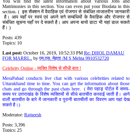
You will find the latest information about various Jobs and
Matrimonies in this section. You can even put your Biodata in this
section. ( इस सैक्शन में वैवाहिक एवं रोजगार से संबंधित ताजातरीन जानकारी
है। आप यहाँ पर स्वयं एवं अपने सगे सम्बंधियों के वैवाहिक और रोजगार से
संबंधित सूचना यहाँ पर दे सकते है। आप अपना बायो डाटा भी यहां डाल सकते
हैं। )
Posts: 439
Topics: 10
Last post:
October 16, 2019, 10:52:33 PM
Re: DHOL DAMAU
FOR MARRI...
by
एम.एस. मेहता /M S Mehta 9910532720
Celebrity Online - व्यक्ति विशेष से सीधी बात !
MeraPahad conducts live chat with various celebrities related to
Uttarakhand time to time. You can get the information about those
chats and go through the past chats here. ( मेरा पहाड़ पोर्टल में समय-
समय पर उत्तराखंड के विशेष व्यक्तियों से सीधे बातचीत करवाई जाती है। आने
वाली बातचीत के बारे में जानकारी व पुरानी बातचीतों का विवरण आप यहां देख
सकते है।)
Moderator:
Rajneesh
Posts: 3,396
Topics: 25