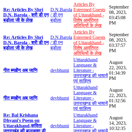
Articles By
September
Re: Articles By Shri
D.N.Barola
Esteemed Guests
08, 2023,
D.N. Barola - श्री डी एन
/ डी एन
of Uttarakhand -
03:45:08
बड़ोला जी के लेख
बड़ोला
विशेष आमंत्रित
PM
अतिथियों के लेख
Articles By
September
Re: Articles By Shri
D.N.Barola
Esteemed Guests
08, 2023,
D.N. Barola - श्री डी एन
/ डी एन
of Uttarakhand -
03:37:57
बड़ोला जी के लेख
बड़ोला
विशेष आमंत्रित
PM
अतिथियों के लेख
Utttarakhand
August
Language &
22, 2023,
गीत ब्य्खोंण अब जाणि
devbhumi
Literature -
01:34:39
उत्तराखण्ड की भाषायें
PM
एवं साहित्य
Utttarakhand
August
Language &
22, 2023,
गीत ब्य्खोंण अब जाणि
devbhumi
Literature -
01:32:56
उत्तराखण्ड की भाषायें
PM
एवं साहित्य
Re: Bal Krishana
Utttarakhand
August
Dhyani's Poem on
Language &
14, 2023,
Uttarakhand-कविता
devbhumi
Literature -
10:32:35
उत्तराखंड की बालकृष्ण डी
उत्तराखण्ड की भाषायें