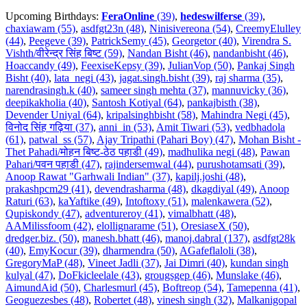
Upcoming Birthdays:
FeraOnline
(39)
,
hedeswilferse
(39)
,
chaxiawam (55)
,
asdfgt23n (48)
,
Ninisivereona (54)
,
CreemyElulley
(44)
,
Peegeve (39)
,
PatrickSemy (45)
,
Georgetor (40)
,
Virendra S.
Vishth/वीरेन्द्र सिंह बिष्ट (59)
,
Nandan Bisht (46)
,
nandanbisht (46)
,
Hoaccandy (49)
,
FeexiseKepsy (39)
,
JulianVop (50)
,
Pankaj Singh
Bisht (40)
,
lata_negi (43)
,
jagat.singh.bisht (39)
,
raj sharma (35)
,
narendrasingh.k (40)
,
sameer singh mehta (37)
,
mannuvicky (36)
,
deepikakholia (40)
,
Santosh Kotiyal (64)
,
pankajbisth (38)
,
Devender Uniyal (64)
,
kripalsinghbisht (58)
,
Mahindra Negi (45)
,
विनोद सिंह गढ़िया (37)
,
anni_in (53)
,
Amit Tiwari (53)
,
vedbhadola
(61)
,
patwal_ss (57)
,
Ajay Tripathi (Pahari Boy) (47)
,
Mohan Bisht -
Thet Pahadi/मोहन बिष्ट-ठेठ पहाडी (49)
,
madhulika negi (48)
,
Pawan
Pahari/पवन पहाडी (47)
,
rajindersemwal (44)
,
purushotamsati (39)
,
Anoop Rawat "Garhwali Indian" (37)
,
kapilj.joshi (48)
,
prakashpcm29 (41)
,
devendrasharma (48)
,
dkagdiyal (49)
,
Anoop
Raturi (63)
,
kaYaftike (49)
,
Intoftoxy (51)
,
malenkawera (52)
,
Qupiskondy (47)
,
adventureroy (41)
,
vimalbhatt (48)
,
AAMilissfoom (42)
,
elollignarame (51)
,
OresiaseX (50)
,
dredger.biz. (50)
,
manesh.bhatt (46)
,
manoj.dabral (137)
,
asdfgt28k
(40)
,
EmyKocur (39)
,
dharmendra (50)
,
AGafeflaloli (38)
,
GregoryMaP (48)
,
Vineet Jadli (37)
,
Jai Dimri (40)
,
kundan singh
kulyal (47)
,
DoFkicleelale (43)
,
grougsgep (46)
,
Munslake (46)
,
AimundAid (50)
,
Charlesmurl (45)
,
Boftreop (54)
,
Tamepenna (41)
,
Geoguezesbes (48)
,
Robertet (48)
,
vinesh singh (32)
,
Malkanigopal