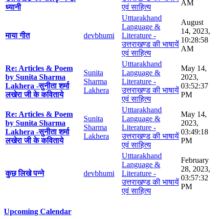
AM
ध्यानी
एवं साहित्य
Utttarakhand
August
Language &
14, 2023,
माया गीत
devbhumi
Literature -
10:28:58
उत्तराखण्ड की भाषायें
AM
एवं साहित्य
Utttarakhand
Re: Articles & Poem
May 14,
Sunita
Language &
by Sunita Sharma
2023,
Sharma
Literature -
Lakhera -सुनीता शर्मा
03:52:37
Lakhera
उत्तराखण्ड की भाषायें
लखेरा जी के कविताये
PM
एवं साहित्य
Utttarakhand
Re: Articles & Poem
May 14,
Sunita
Language &
by Sunita Sharma
2023,
Sharma
Literature -
Lakhera -सुनीता शर्मा
03:49:18
Lakhera
उत्तराखण्ड की भाषायें
लखेरा जी के कविताये
PM
एवं साहित्य
Utttarakhand
February
Language &
28, 2023,
कुछ लिखे पन्ने
devbhumi
Literature -
03:57:32
उत्तराखण्ड की भाषायें
PM
एवं साहित्य
Upcoming Calendar