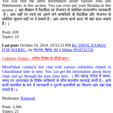
You will find the latest information about various Jobs and
Matrimonies in this section. You can even put your Biodata in this
section. ( इस सैक्शन में वैवाहिक एवं रोजगार से संबंधित ताजातरीन जानकारी
है। आप यहाँ पर स्वयं एवं अपने सगे सम्बंधियों के वैवाहिक और रोजगार से
संबंधित सूचना यहाँ पर दे सकते है। आप अपना बायो डाटा भी यहां डाल सकते
हैं। )
Posts: 439
Topics: 10
Last post:
October 16, 2019, 10:52:33 PM
Re: DHOL DAMAU
FOR MARRI...
by
एम.एस. मेहता /M S Mehta 9910532720
Celebrity Online - व्यक्ति विशेष से सीधी बात !
MeraPahad conducts live chat with various celebrities related to
Uttarakhand time to time. You can get the information about those
chats and go through the past chats here. ( मेरा पहाड़ पोर्टल में समय-
समय पर उत्तराखंड के विशेष व्यक्तियों से सीधे बातचीत करवाई जाती है। आने
वाली बातचीत के बारे में जानकारी व पुरानी बातचीतों का विवरण आप यहां देख
सकते है।)
Moderator:
Rajneesh
Posts: 3,396
Topics: 25