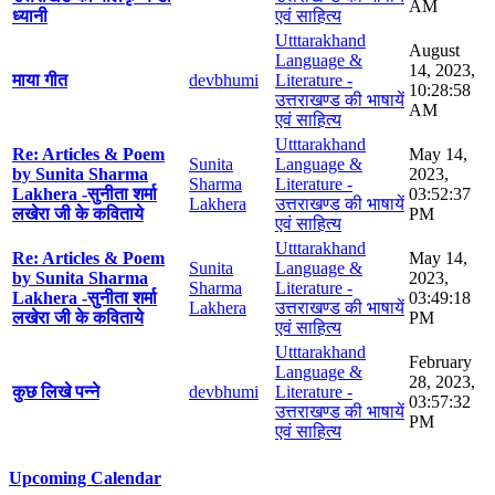
AM
ध्यानी
एवं साहित्य
Utttarakhand
August
Language &
14, 2023,
माया गीत
devbhumi
Literature -
10:28:58
उत्तराखण्ड की भाषायें
AM
एवं साहित्य
Utttarakhand
Re: Articles & Poem
May 14,
Sunita
Language &
by Sunita Sharma
2023,
Sharma
Literature -
Lakhera -सुनीता शर्मा
03:52:37
Lakhera
उत्तराखण्ड की भाषायें
लखेरा जी के कविताये
PM
एवं साहित्य
Utttarakhand
Re: Articles & Poem
May 14,
Sunita
Language &
by Sunita Sharma
2023,
Sharma
Literature -
Lakhera -सुनीता शर्मा
03:49:18
Lakhera
उत्तराखण्ड की भाषायें
लखेरा जी के कविताये
PM
एवं साहित्य
Utttarakhand
February
Language &
28, 2023,
कुछ लिखे पन्ने
devbhumi
Literature -
03:57:32
उत्तराखण्ड की भाषायें
PM
एवं साहित्य
Upcoming Calendar