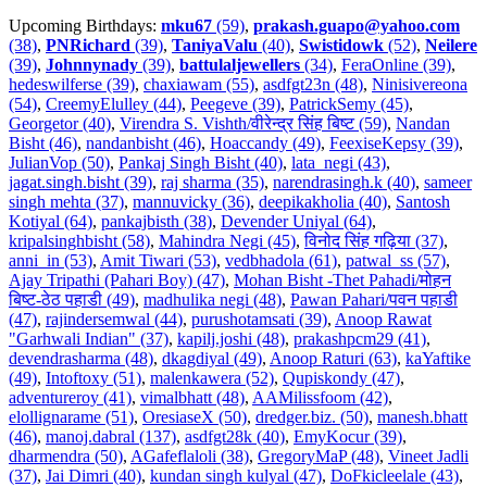
Upcoming Birthdays:
mku67
(59)
,
prakash.guapo@yahoo.com
(38)
,
PNRichard
(39)
,
TaniyaValu
(40)
,
Swistidowk
(52)
,
Neilere
(39)
,
Johnnynady
(39)
,
battulaljewellers
(34)
,
FeraOnline (39)
,
hedeswilferse (39)
,
chaxiawam (55)
,
asdfgt23n (48)
,
Ninisivereona
(54)
,
CreemyElulley (44)
,
Peegeve (39)
,
PatrickSemy (45)
,
Georgetor (40)
,
Virendra S. Vishth/वीरेन्द्र सिंह बिष्ट (59)
,
Nandan
Bisht (46)
,
nandanbisht (46)
,
Hoaccandy (49)
,
FeexiseKepsy (39)
,
JulianVop (50)
,
Pankaj Singh Bisht (40)
,
lata_negi (43)
,
jagat.singh.bisht (39)
,
raj sharma (35)
,
narendrasingh.k (40)
,
sameer
singh mehta (37)
,
mannuvicky (36)
,
deepikakholia (40)
,
Santosh
Kotiyal (64)
,
pankajbisth (38)
,
Devender Uniyal (64)
,
kripalsinghbisht (58)
,
Mahindra Negi (45)
,
विनोद सिंह गढ़िया (37)
,
anni_in (53)
,
Amit Tiwari (53)
,
vedbhadola (61)
,
patwal_ss (57)
,
Ajay Tripathi (Pahari Boy) (47)
,
Mohan Bisht -Thet Pahadi/मोहन
बिष्ट-ठेठ पहाडी (49)
,
madhulika negi (48)
,
Pawan Pahari/पवन पहाडी
(47)
,
rajindersemwal (44)
,
purushotamsati (39)
,
Anoop Rawat
"Garhwali Indian" (37)
,
kapilj.joshi (48)
,
prakashpcm29 (41)
,
devendrasharma (48)
,
dkagdiyal (49)
,
Anoop Raturi (63)
,
kaYaftike
(49)
,
Intoftoxy (51)
,
malenkawera (52)
,
Qupiskondy (47)
,
adventureroy (41)
,
vimalbhatt (48)
,
AAMilissfoom (42)
,
elollignarame (51)
,
OresiaseX (50)
,
dredger.biz. (50)
,
manesh.bhatt
(46)
,
manoj.dabral (137)
,
asdfgt28k (40)
,
EmyKocur (39)
,
dharmendra (50)
,
AGafeflaloli (38)
,
GregoryMaP (48)
,
Vineet Jadli
(37)
,
Jai Dimri (40)
,
kundan singh kulyal (47)
,
DoFkicleelale (43)
,