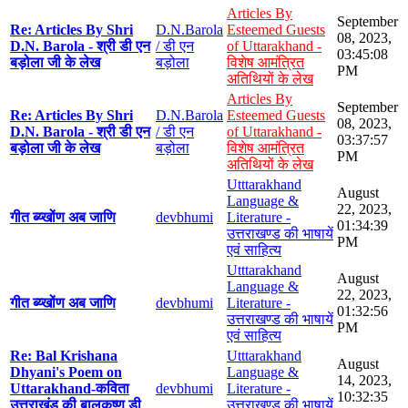
Articles By
September
Re: Articles By Shri
D.N.Barola
Esteemed Guests
08, 2023,
D.N. Barola - श्री डी एन
/ डी एन
of Uttarakhand -
03:45:08
बड़ोला जी के लेख
बड़ोला
विशेष आमंत्रित
PM
अतिथियों के लेख
Articles By
September
Re: Articles By Shri
D.N.Barola
Esteemed Guests
08, 2023,
D.N. Barola - श्री डी एन
/ डी एन
of Uttarakhand -
03:37:57
बड़ोला जी के लेख
बड़ोला
विशेष आमंत्रित
PM
अतिथियों के लेख
Utttarakhand
August
Language &
22, 2023,
गीत ब्य्खोंण अब जाणि
devbhumi
Literature -
01:34:39
उत्तराखण्ड की भाषायें
PM
एवं साहित्य
Utttarakhand
August
Language &
22, 2023,
गीत ब्य्खोंण अब जाणि
devbhumi
Literature -
01:32:56
उत्तराखण्ड की भाषायें
PM
एवं साहित्य
Re: Bal Krishana
Utttarakhand
August
Dhyani's Poem on
Language &
14, 2023,
Uttarakhand-कविता
devbhumi
Literature -
10:32:35
उत्तराखंड की बालकृष्ण डी
उत्तराखण्ड की भाषायें