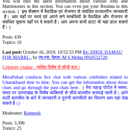
You will find the latest information about various Jobs and
Matrimonies in this section. You can even put your Biodata in this
section. ( इस सैक्शन में वैवाहिक एवं रोजगार से संबंधित ताजातरीन जानकारी
है। आप यहाँ पर स्वयं एवं अपने सगे सम्बंधियों के वैवाहिक और रोजगार से
संबंधित सूचना यहाँ पर दे सकते है। आप अपना बायो डाटा भी यहां डाल सकते
हैं। )
Posts: 439
Topics: 10
Last post:
October 16, 2019, 10:52:33 PM
Re: DHOL DAMAU
FOR MARRI...
by
एम.एस. मेहता /M S Mehta 9910532720
Celebrity Online - व्यक्ति विशेष से सीधी बात !
MeraPahad conducts live chat with various celebrities related to
Uttarakhand time to time. You can get the information about those
chats and go through the past chats here. ( मेरा पहाड़ पोर्टल में समय-
समय पर उत्तराखंड के विशेष व्यक्तियों से सीधे बातचीत करवाई जाती है। आने
वाली बातचीत के बारे में जानकारी व पुरानी बातचीतों का विवरण आप यहां देख
सकते है।)
Moderator:
Rajneesh
Posts: 3,396
Topics: 25