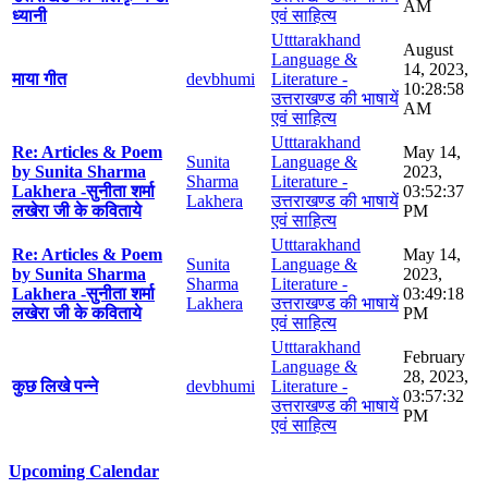
AM
ध्यानी
एवं साहित्य
Utttarakhand
August
Language &
14, 2023,
माया गीत
devbhumi
Literature -
10:28:58
उत्तराखण्ड की भाषायें
AM
एवं साहित्य
Utttarakhand
Re: Articles & Poem
May 14,
Sunita
Language &
by Sunita Sharma
2023,
Sharma
Literature -
Lakhera -सुनीता शर्मा
03:52:37
Lakhera
उत्तराखण्ड की भाषायें
लखेरा जी के कविताये
PM
एवं साहित्य
Utttarakhand
Re: Articles & Poem
May 14,
Sunita
Language &
by Sunita Sharma
2023,
Sharma
Literature -
Lakhera -सुनीता शर्मा
03:49:18
Lakhera
उत्तराखण्ड की भाषायें
लखेरा जी के कविताये
PM
एवं साहित्य
Utttarakhand
February
Language &
28, 2023,
कुछ लिखे पन्ने
devbhumi
Literature -
03:57:32
उत्तराखण्ड की भाषायें
PM
एवं साहित्य
Upcoming Calendar