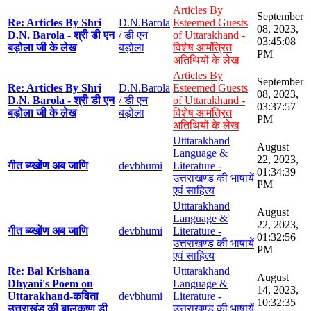
Articles By
September
Re: Articles By Shri
D.N.Barola
Esteemed Guests
08, 2023,
D.N. Barola - श्री डी एन
/ डी एन
of Uttarakhand -
03:45:08
बड़ोला जी के लेख
बड़ोला
विशेष आमंत्रित
PM
अतिथियों के लेख
Articles By
September
Re: Articles By Shri
D.N.Barola
Esteemed Guests
08, 2023,
D.N. Barola - श्री डी एन
/ डी एन
of Uttarakhand -
03:37:57
बड़ोला जी के लेख
बड़ोला
विशेष आमंत्रित
PM
अतिथियों के लेख
Utttarakhand
August
Language &
22, 2023,
गीत ब्य्खोंण अब जाणि
devbhumi
Literature -
01:34:39
उत्तराखण्ड की भाषायें
PM
एवं साहित्य
Utttarakhand
August
Language &
22, 2023,
गीत ब्य्खोंण अब जाणि
devbhumi
Literature -
01:32:56
उत्तराखण्ड की भाषायें
PM
एवं साहित्य
Re: Bal Krishana
Utttarakhand
August
Dhyani's Poem on
Language &
14, 2023,
Uttarakhand-कविता
devbhumi
Literature -
10:32:35
उत्तराखंड की बालकृष्ण डी
उत्तराखण्ड की भाषायें