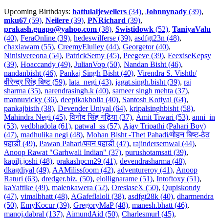
Upcoming Birthdays:
battulaljewellers
(34)
,
Johnnynady
(39)
,
mku67
(59)
,
Neilere
(39)
,
PNRichard
(39)
,
prakash.guapo@yahoo.com
(38)
,
Swistidowk
(52)
,
TaniyaValu
(40)
,
FeraOnline (39)
,
hedeswilferse (39)
,
asdfgt23n (48)
,
chaxiawam (55)
,
CreemyElulley (44)
,
Georgetor (40)
,
Ninisivereona (54)
,
PatrickSemy (45)
,
Peegeve (39)
,
FeexiseKepsy
(39)
,
Hoaccandy (49)
,
JulianVop (50)
,
Nandan Bisht (46)
,
nandanbisht (46)
,
Pankaj Singh Bisht (40)
,
Virendra S. Vishth/
वीरेन्द्र सिंह बिष्ट (59)
,
lata_negi (43)
,
jagat.singh.bisht (39)
,
raj
sharma (35)
,
narendrasingh.k (40)
,
sameer singh mehta (37)
,
mannuvicky (36)
,
deepikakholia (40)
,
Santosh Kotiyal (64)
,
pankajbisth (38)
,
Devender Uniyal (64)
,
kripalsinghbisht (58)
,
Mahindra Negi (45)
,
विनोद सिंह गढ़िया (37)
,
Amit Tiwari (53)
,
anni_in
(53)
,
vedbhadola (61)
,
patwal_ss (57)
,
Ajay Tripathi (Pahari Boy)
(47)
,
madhulika negi (48)
,
Mohan Bisht -Thet Pahadi/मोहन बिष्ट-ठेठ
पहाडी (49)
,
Pawan Pahari/पवन पहाडी (47)
,
rajindersemwal (44)
,
Anoop Rawat "Garhwali Indian" (37)
,
purushotamsati (39)
,
kapilj.joshi (48)
,
prakashpcm29 (41)
,
devendrasharma (48)
,
dkagdiyal (49)
,
AAMilissfoom (42)
,
adventureroy (41)
,
Anoop
Raturi (63)
,
dredger.biz. (50)
,
elollignarame (51)
,
Intoftoxy (51)
,
kaYaftike (49)
,
malenkawera (52)
,
OresiaseX (50)
,
Qupiskondy
(47)
,
vimalbhatt (48)
,
AGafeflaloli (38)
,
asdfgt28k (40)
,
dharmendra
(50)
,
EmyKocur (39)
,
GregoryMaP (48)
,
manesh.bhatt (46)
,
manoj.dabral (137)
,
AimundAid (50)
,
Charlesmurl (45)
,