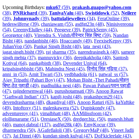
Upcoming Birthdays:
mku67
(59)
,
prakash.guapo@yahoo.com
(38)
,
PNRichard
(39)
,
TaniyaValu
(40)
,
Swistidowk
(52)
,
Neilere
(39)
,
Johnnynady
(39)
,
battulaljewellers
(34)
,
FeraOnline (39)
,
hedeswilferse (39)
,
chaxiawam (55)
,
asdfgt23n (48)
,
Ninisivereona
(54)
,
CreemyElulley (44)
,
Peegeve (39)
,
PatrickSemy (45)
,
Georgetor (40)
,
Virendra S. Vishth/वीरेन्द्र सिंह बिष्ट (59)
,
Nandan
Bisht (46)
,
nandanbisht (46)
,
Hoaccandy (49)
,
FeexiseKepsy (39)
,
JulianVop (50)
,
Pankaj Singh Bisht (40)
,
lata_negi (43)
,
jagat.singh.bisht (39)
,
raj sharma (35)
,
narendrasingh.k (40)
,
sameer
singh mehta (37)
,
mannuvicky (36)
,
deepikakholia (40)
,
Santosh
Kotiyal (64)
,
pankajbisth (38)
,
Devender Uniyal (64)
,
kripalsinghbisht (58)
,
Mahindra Negi (45)
,
विनोद सिंह गढ़िया (37)
,
anni_in (53)
,
Amit Tiwari (53)
,
vedbhadola (61)
,
patwal_ss (57)
,
Ajay Tripathi (Pahari Boy) (47)
,
Mohan Bisht -Thet Pahadi/मोहन
बिष्ट-ठेठ पहाडी (49)
,
madhulika negi (48)
,
Pawan Pahari/पवन पहाडी
(47)
,
rajindersemwal (44)
,
purushotamsati (39)
,
Anoop Rawat
"Garhwali Indian" (37)
,
kapilj.joshi (48)
,
prakashpcm29 (41)
,
devendrasharma (48)
,
dkagdiyal (49)
,
Anoop Raturi (63)
,
kaYaftike
(49)
,
Intoftoxy (51)
,
malenkawera (52)
,
Qupiskondy (47)
,
adventureroy (41)
,
vimalbhatt (48)
,
AAMilissfoom (42)
,
elollignarame (51)
,
OresiaseX (50)
,
dredger.biz. (50)
,
manesh.bhatt
(46)
,
manoj.dabral (137)
,
asdfgt28k (40)
,
EmyKocur (39)
,
dharmendra (50)
,
AGafeflaloli (38)
,
GregoryMaP (48)
,
Vineet Jadli
(37)
,
Jai Dimri (40)
,
kundan singh kulyal (47)
,
DoFkicleelale (43)
,