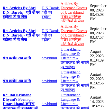
Articles By
September
Re: Articles By Shri
D.N.Barola
Esteemed Guests
08, 2023,
D.N. Barola - श्री डी एन
/ डी एन
of Uttarakhand -
03:45:08
बड़ोला जी के लेख
बड़ोला
विशेष आमंत्रित
PM
अतिथियों के लेख
Articles By
September
Re: Articles By Shri
D.N.Barola
Esteemed Guests
08, 2023,
D.N. Barola - श्री डी एन
/ डी एन
of Uttarakhand -
03:37:57
बड़ोला जी के लेख
बड़ोला
विशेष आमंत्रित
PM
अतिथियों के लेख
Utttarakhand
August
Language &
22, 2023,
गीत ब्य्खोंण अब जाणि
devbhumi
Literature -
01:34:39
उत्तराखण्ड की भाषायें
PM
एवं साहित्य
Utttarakhand
August
Language &
22, 2023,
गीत ब्य्खोंण अब जाणि
devbhumi
Literature -
01:32:56
उत्तराखण्ड की भाषायें
PM
एवं साहित्य
Re: Bal Krishana
Utttarakhand
August
Dhyani's Poem on
Language &
14, 2023,
Uttarakhand-कविता
devbhumi
Literature -
10:32:35
उत्तराखंड की बालकृष्ण डी
उत्तराखण्ड की भाषायें