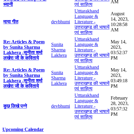
AM
ध्यानी
एवं साहित्य
Utttarakhand
August
Language &
14, 2023,
माया गीत
devbhumi
Literature -
10:28:58
उत्तराखण्ड की भाषायें
AM
एवं साहित्य
Utttarakhand
Re: Articles & Poem
May 14,
Sunita
Language &
by Sunita Sharma
2023,
Sharma
Literature -
Lakhera -सुनीता शर्मा
03:52:37
Lakhera
उत्तराखण्ड की भाषायें
लखेरा जी के कविताये
PM
एवं साहित्य
Utttarakhand
Re: Articles & Poem
May 14,
Sunita
Language &
by Sunita Sharma
2023,
Sharma
Literature -
Lakhera -सुनीता शर्मा
03:49:18
Lakhera
उत्तराखण्ड की भाषायें
लखेरा जी के कविताये
PM
एवं साहित्य
Utttarakhand
February
Language &
28, 2023,
कुछ लिखे पन्ने
devbhumi
Literature -
03:57:32
उत्तराखण्ड की भाषायें
PM
एवं साहित्य
Upcoming Calendar