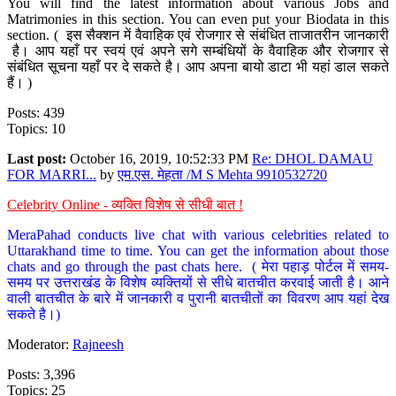
You will find the latest information about various Jobs and
Matrimonies in this section. You can even put your Biodata in this
section. ( इस सैक्शन में वैवाहिक एवं रोजगार से संबंधित ताजातरीन जानकारी
है। आप यहाँ पर स्वयं एवं अपने सगे सम्बंधियों के वैवाहिक और रोजगार से
संबंधित सूचना यहाँ पर दे सकते है। आप अपना बायो डाटा भी यहां डाल सकते
हैं। )
Posts: 439
Topics: 10
Last post:
October 16, 2019, 10:52:33 PM
Re: DHOL DAMAU
FOR MARRI...
by
एम.एस. मेहता /M S Mehta 9910532720
Celebrity Online - व्यक्ति विशेष से सीधी बात !
MeraPahad conducts live chat with various celebrities related to
Uttarakhand time to time. You can get the information about those
chats and go through the past chats here. ( मेरा पहाड़ पोर्टल में समय-
समय पर उत्तराखंड के विशेष व्यक्तियों से सीधे बातचीत करवाई जाती है। आने
वाली बातचीत के बारे में जानकारी व पुरानी बातचीतों का विवरण आप यहां देख
सकते है।)
Moderator:
Rajneesh
Posts: 3,396
Topics: 25