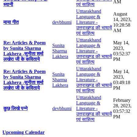
AM
ध्यानी
एवं साहित्य
Utttarakhand
August
Language &
14, 2023,
माया गीत
devbhumi
Literature -
10:28:58
उत्तराखण्ड की भाषायें
AM
एवं साहित्य
Utttarakhand
Re: Articles & Poem
May 14,
Sunita
Language &
by Sunita Sharma
2023,
Sharma
Literature -
Lakhera -सुनीता शर्मा
03:52:37
Lakhera
उत्तराखण्ड की भाषायें
लखेरा जी के कविताये
PM
एवं साहित्य
Utttarakhand
Re: Articles & Poem
May 14,
Sunita
Language &
by Sunita Sharma
2023,
Sharma
Literature -
Lakhera -सुनीता शर्मा
03:49:18
Lakhera
उत्तराखण्ड की भाषायें
लखेरा जी के कविताये
PM
एवं साहित्य
Utttarakhand
February
Language &
28, 2023,
कुछ लिखे पन्ने
devbhumi
Literature -
03:57:32
उत्तराखण्ड की भाषायें
PM
एवं साहित्य
Upcoming Calendar