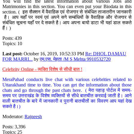
You will find the latest information about various Jobs and
Matrimonies in this section. You can even put your Biodata in this
section. ( इस सैक्शन में वैवाहिक एवं रोजगार से संबंधित ताजातरीन जानकारी
है। आप यहाँ पर स्वयं एवं अपने सगे सम्बंधियों के वैवाहिक और रोजगार से
संबंधित सूचना यहाँ पर दे सकते है। आप अपना बायो डाटा भी यहां डाल सकते
हैं। )
Posts: 439
Topics: 10
Last post:
October 16, 2019, 10:52:33 PM
Re: DHOL DAMAU
FOR MARRI...
by
एम.एस. मेहता /M S Mehta 9910532720
Celebrity Online - व्यक्ति विशेष से सीधी बात !
MeraPahad conducts live chat with various celebrities related to
Uttarakhand time to time. You can get the information about those
chats and go through the past chats here. ( मेरा पहाड़ पोर्टल में समय-
समय पर उत्तराखंड के विशेष व्यक्तियों से सीधे बातचीत करवाई जाती है। आने
वाली बातचीत के बारे में जानकारी व पुरानी बातचीतों का विवरण आप यहां देख
सकते है।)
Moderator:
Rajneesh
Posts: 3,396
Topics: 25