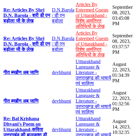
Articles By
September
Re: Articles By Shri
D.N.Barola
Esteemed Guests
08, 2023,
D.N. Barola - श्री डी एन
/ डी एन
of Uttarakhand -
03:45:08
बड़ोला जी के लेख
बड़ोला
विशेष आमंत्रित
PM
अतिथियों के लेख
Articles By
September
Re: Articles By Shri
D.N.Barola
Esteemed Guests
08, 2023,
D.N. Barola - श्री डी एन
/ डी एन
of Uttarakhand -
03:37:57
बड़ोला जी के लेख
बड़ोला
विशेष आमंत्रित
PM
अतिथियों के लेख
Utttarakhand
August
Language &
22, 2023,
गीत ब्य्खोंण अब जाणि
devbhumi
Literature -
01:34:39
उत्तराखण्ड की भाषायें
PM
एवं साहित्य
Utttarakhand
August
Language &
22, 2023,
गीत ब्य्खोंण अब जाणि
devbhumi
Literature -
01:32:56
उत्तराखण्ड की भाषायें
PM
एवं साहित्य
Re: Bal Krishana
Utttarakhand
August
Dhyani's Poem on
Language &
14, 2023,
Uttarakhand-कविता
devbhumi
Literature -
10:32:35
उत्तराखंड की बालकृष्ण डी
उत्तराखण्ड की भाषायें