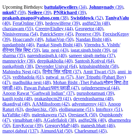
Upcoming Birthdays:
battulaljewellers
(34)
,
Johnnynady
(39)
,
mku67
(59)
,
Neilere
(39)
,
PNRichard
(39)
,
prakash.guapo@yahoo.com
(38)
,
Swistidowk
(52)
,
TaniyaValu
(40)
,
FeraOnline (39)
,
hedeswilferse (39)
,
asdfgt23n (48)
,
chaxiawam (55)
,
CreemyElulley (44)
,
Georgetor (40)
,
Ninisivereona (54)
,
PatrickSemy (45)
,
Peegeve (39)
,
FeexiseKepsy
(39)
,
Hoaccandy (49)
,
JulianVop (50)
,
Nandan Bisht (46)
,
nandanbisht (46)
,
Pankaj Singh Bisht (40)
,
Virendra S. Vishth/
वीरेन्द्र सिंह बिष्ट (59)
,
lata_negi (43)
,
jagat.singh.bisht (39)
,
raj
sharma (35)
,
narendrasingh.k (40)
,
sameer singh mehta (37)
,
mannuvicky (36)
,
deepikakholia (40)
,
Santosh Kotiyal (64)
,
pankajbisth (38)
,
Devender Uniyal (64)
,
kripalsinghbisht (58)
,
Mahindra Negi (45)
,
विनोद सिंह गढ़िया (37)
,
Amit Tiwari (53)
,
anni_in
(53)
,
vedbhadola (61)
,
patwal_ss (57)
,
Ajay Tripathi (Pahari Boy)
(47)
,
madhulika negi (48)
,
Mohan Bisht -Thet Pahadi/मोहन बिष्ट-ठेठ
पहाडी (49)
,
Pawan Pahari/पवन पहाडी (47)
,
rajindersemwal (44)
,
Anoop Rawat "Garhwali Indian" (37)
,
purushotamsati (39)
,
kapilj.joshi (48)
,
prakashpcm29 (41)
,
devendrasharma (48)
,
dkagdiyal (49)
,
AAMilissfoom (42)
,
adventureroy (41)
,
Anoop
Raturi (63)
,
dredger.biz. (50)
,
elollignarame (51)
,
Intoftoxy (51)
,
kaYaftike (49)
,
malenkawera (52)
,
OresiaseX (50)
,
Qupiskondy
(47)
,
vimalbhatt (48)
,
AGafeflaloli (38)
,
asdfgt28k (40)
,
dharmendra
(50)
,
EmyKocur (39)
,
GregoryMaP (48)
,
manesh.bhatt (46)
,
manoj.dabral (137)
,
AimundAid (50)
,
Charlesmurl (45)
,