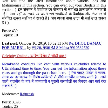
You will find the latest information about various Jobs and
Matrimonies in this section. You can even put your Biodata in this
section. ( इस सैक्शन में वैवाहिक एवं रोजगार से संबंधित ताजातरीन जानकारी
है। आप यहाँ पर स्वयं एवं अपने सगे सम्बंधियों के वैवाहिक और रोजगार से
संबंधित सूचना यहाँ पर दे सकते है। आप अपना बायो डाटा भी यहां डाल सकते
हैं। )
Posts: 439
Topics: 10
Last post:
October 16, 2019, 10:52:33 PM
Re: DHOL DAMAU
FOR MARRI...
by
एम.एस. मेहता /M S Mehta 9910532720
Celebrity Online - व्यक्ति विशेष से सीधी बात !
MeraPahad conducts live chat with various celebrities related to
Uttarakhand time to time. You can get the information about those
chats and go through the past chats here. ( मेरा पहाड़ पोर्टल में समय-
समय पर उत्तराखंड के विशेष व्यक्तियों से सीधे बातचीत करवाई जाती है। आने
वाली बातचीत के बारे में जानकारी व पुरानी बातचीतों का विवरण आप यहां देख
सकते है।)
Moderator:
Rajneesh
Posts: 3,396
Topics: 25