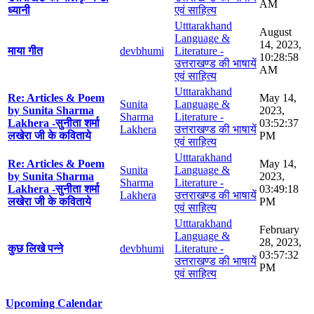
AM
ध्यानी
एवं साहित्य
Utttarakhand
August
Language &
14, 2023,
माया गीत
devbhumi
Literature -
10:28:58
उत्तराखण्ड की भाषायें
AM
एवं साहित्य
Utttarakhand
Re: Articles & Poem
May 14,
Sunita
Language &
by Sunita Sharma
2023,
Sharma
Literature -
Lakhera -सुनीता शर्मा
03:52:37
Lakhera
उत्तराखण्ड की भाषायें
लखेरा जी के कविताये
PM
एवं साहित्य
Utttarakhand
Re: Articles & Poem
May 14,
Sunita
Language &
by Sunita Sharma
2023,
Sharma
Literature -
Lakhera -सुनीता शर्मा
03:49:18
Lakhera
उत्तराखण्ड की भाषायें
लखेरा जी के कविताये
PM
एवं साहित्य
Utttarakhand
February
Language &
28, 2023,
कुछ लिखे पन्ने
devbhumi
Literature -
03:57:32
उत्तराखण्ड की भाषायें
PM
एवं साहित्य
Upcoming Calendar