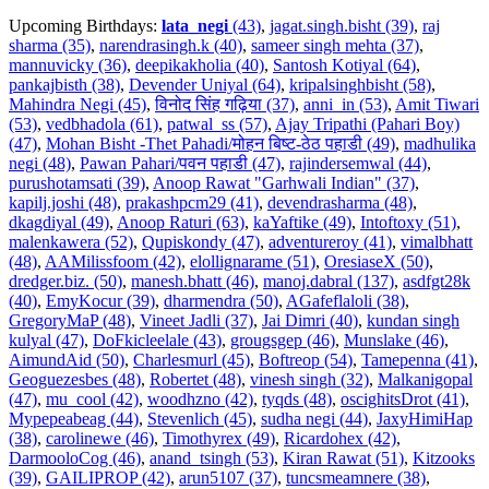
Upcoming Birthdays:
lata_negi
(43)
,
jagat.singh.bisht (39)
,
raj
sharma (35)
,
narendrasingh.k (40)
,
sameer singh mehta (37)
,
mannuvicky (36)
,
deepikakholia (40)
,
Santosh Kotiyal (64)
,
pankajbisth (38)
,
Devender Uniyal (64)
,
kripalsinghbisht (58)
,
Mahindra Negi (45)
,
विनोद सिंह गढ़िया (37)
,
anni_in (53)
,
Amit Tiwari
(53)
,
vedbhadola (61)
,
patwal_ss (57)
,
Ajay Tripathi (Pahari Boy)
(47)
,
Mohan Bisht -Thet Pahadi/मोहन बिष्ट-ठेठ पहाडी (49)
,
madhulika
negi (48)
,
Pawan Pahari/पवन पहाडी (47)
,
rajindersemwal (44)
,
purushotamsati (39)
,
Anoop Rawat "Garhwali Indian" (37)
,
kapilj.joshi (48)
,
prakashpcm29 (41)
,
devendrasharma (48)
,
dkagdiyal (49)
,
Anoop Raturi (63)
,
kaYaftike (49)
,
Intoftoxy (51)
,
malenkawera (52)
,
Qupiskondy (47)
,
adventureroy (41)
,
vimalbhatt
(48)
,
AAMilissfoom (42)
,
elollignarame (51)
,
OresiaseX (50)
,
dredger.biz. (50)
,
manesh.bhatt (46)
,
manoj.dabral (137)
,
asdfgt28k
(40)
,
EmyKocur (39)
,
dharmendra (50)
,
AGafeflaloli (38)
,
GregoryMaP (48)
,
Vineet Jadli (37)
,
Jai Dimri (40)
,
kundan singh
kulyal (47)
,
DoFkicleelale (43)
,
grougsgep (46)
,
Munslake (46)
,
AimundAid (50)
,
Charlesmurl (45)
,
Boftreop (54)
,
Tamepenna (41)
,
Geoguezesbes (48)
,
Robertet (48)
,
vinesh singh (32)
,
Malkanigopal
(47)
,
mu_cool (42)
,
woodhzno (42)
,
tyqds (48)
,
oscighitsDrot (41)
,
Mypepeabeag (44)
,
Stevenlich (45)
,
sudha negi (44)
,
JaxyHimiHap
(38)
,
carolinewe (46)
,
Timothyrex (49)
,
Ricardohex (42)
,
DarmooloCog (46)
,
anand_tsingh (53)
,
Kiran Rawat (51)
,
Kitzooks
(39)
,
GAILIPROP (42)
,
arun5107 (37)
,
tuncsmeamnere (38)
,