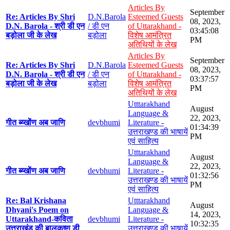
Articles By
September
Re: Articles By Shri
D.N.Barola
Esteemed Guests
08, 2023,
D.N. Barola - श्री डी एन
/ डी एन
of Uttarakhand -
03:45:08
बड़ोला जी के लेख
बड़ोला
विशेष आमंत्रित
PM
अतिथियों के लेख
Articles By
September
Re: Articles By Shri
D.N.Barola
Esteemed Guests
08, 2023,
D.N. Barola - श्री डी एन
/ डी एन
of Uttarakhand -
03:37:57
बड़ोला जी के लेख
बड़ोला
विशेष आमंत्रित
PM
अतिथियों के लेख
Utttarakhand
August
Language &
22, 2023,
गीत ब्य्खोंण अब जाणि
devbhumi
Literature -
01:34:39
उत्तराखण्ड की भाषायें
PM
एवं साहित्य
Utttarakhand
August
Language &
22, 2023,
गीत ब्य्खोंण अब जाणि
devbhumi
Literature -
01:32:56
उत्तराखण्ड की भाषायें
PM
एवं साहित्य
Re: Bal Krishana
Utttarakhand
August
Dhyani's Poem on
Language &
14, 2023,
Uttarakhand-कविता
devbhumi
Literature -
10:32:35
उत्तराखंड की बालकृष्ण डी
उत्तराखण्ड की भाषायें