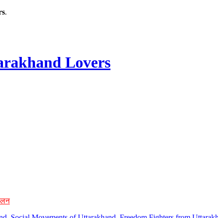
rs
.
rakhand Lovers
ोलन
hand, Social Movements of Uttarakhand, Freedom Fighters from Uttarakh