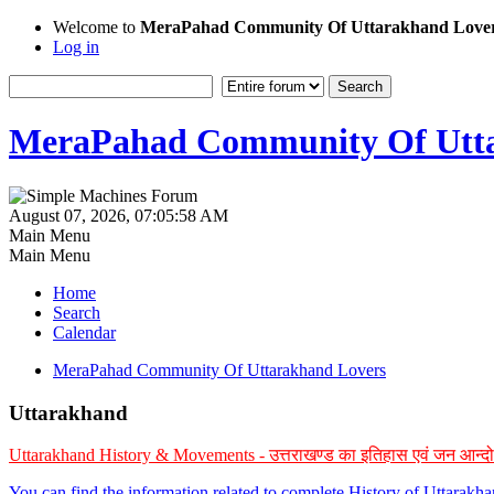
Welcome to
MeraPahad Community Of Uttarakhand Love
Log in
MeraPahad Community Of Utta
August 07, 2026, 07:05:58 AM
Main Menu
Main Menu
Home
Search
Calendar
MeraPahad Community Of Uttarakhand Lovers
Uttarakhand
Uttarakhand History & Movements - उत्तराखण्ड का इतिहास एवं जन आन्द
You can find the information related to complete History of Uttarak