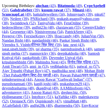
Upcoming Birthdays:
alochan
(43)
,
Bitatmoda
(49)
,
CypeApehell
(51)
,
Gahdrabeber
(39)
,
kusum rawat
(37)
,
Minaxi
(46)
,
ScuncnapLat
(49)
,
battulaljewellers (34)
,
Johnnynady (39)
,
mku67
(59)
,
Neilere (39)
,
PNRichard (39)
,
prakash.guapo@yahoo.com
(38)
,
Swistidowk (52)
,
TaniyaValu (40)
,
FeraOnline (39)
,
hedeswilferse (39)
,
asdfgt23n (48)
,
chaxiawam (55)
,
CreemyElulley
(44)
,
Georgetor (40)
,
Ninisivereona (54)
,
PatrickSemy (45)
,
Peegeve (39)
,
FeexiseKepsy (39)
,
Hoaccandy (49)
,
JulianVop (50)
,
Nandan Bisht (46)
,
nandanbisht (46)
,
Pankaj Singh Bisht (40)
,
Virendra S. Vishth/वीरेन्द्र सिंह बिष्ट (59)
,
lata_negi (43)
,
jagat.singh.bisht (39)
,
raj sharma (35)
,
narendrasingh.k (40)
,
sameer
singh mehta (37)
,
mannuvicky (36)
,
deepikakholia (40)
,
Santosh
Kotiyal (64)
,
pankajbisth (38)
,
Devender Uniyal (64)
,
kripalsinghbisht (58)
,
Mahindra Negi (45)
,
विनोद सिंह गढ़िया (37)
,
Amit Tiwari (53)
,
anni_in (53)
,
vedbhadola (61)
,
patwal_ss (57)
,
Ajay Tripathi (Pahari Boy) (47)
,
madhulika negi (48)
,
Mohan Bisht
-Thet Pahadi/मोहन बिष्ट-ठेठ पहाडी (49)
,
Pawan Pahari/पवन पहाडी (47)
,
rajindersemwal (44)
,
Anoop Rawat "Garhwali Indian" (37)
,
purushotamsati (39)
,
kapilj.joshi (48)
,
prakashpcm29 (41)
,
devendrasharma (48)
,
dkagdiyal (49)
,
AAMilissfoom (42)
,
adventureroy (41)
,
Anoop Raturi (63)
,
dredger.biz. (50)
,
elollignarame (51)
,
Intoftoxy (51)
,
kaYaftike (49)
,
malenkawera
(52)
,
OresiaseX (50)
,
Qupiskondy (47)
,
vimalbhatt (48)
,
AGafeflaloli (38)
,
asdfgt28k (40)
,
dharmendra (50)
,
EmyKocur