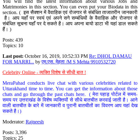
You will find the latest information about various Jobs and
Matrimonies in this section. You can even put your Biodata in this
section. ( इस सैक्शन में वैवाहिक एवं रोजगार से संबंधित ताजातरीन जानकारी
है। आप यहाँ पर स्वयं एवं अपने सगे सम्बंधियों के वैवाहिक और रोजगार से
संबंधित सूचना यहाँ पर दे सकते है। आप अपना बायो डाटा भी यहां डाल सकते
हैं। )
Posts: 439
Topics: 10
Last post:
October 16, 2019, 10:52:33 PM
Re: DHOL DAMAU
FOR MARRI...
by
एम.एस. मेहता /M S Mehta 9910532720
Celebrity Online - व्यक्ति विशेष से सीधी बात !
MeraPahad conducts live chat with various celebrities related to
Uttarakhand time to time. You can get the information about those
chats and go through the past chats here. ( मेरा पहाड़ पोर्टल में समय-
समय पर उत्तराखंड के विशेष व्यक्तियों से सीधे बातचीत करवाई जाती है। आने
वाली बातचीत के बारे में जानकारी व पुरानी बातचीतों का विवरण आप यहां देख
सकते है।)
Moderator:
Rajneesh
Posts: 3,396
Topics: 25