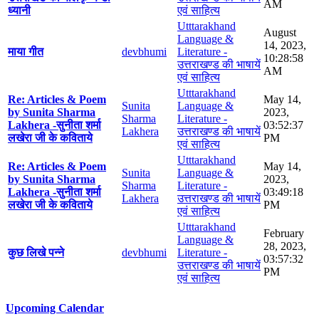
AM
ध्यानी
एवं साहित्य
Utttarakhand
August
Language &
14, 2023,
माया गीत
devbhumi
Literature -
10:28:58
उत्तराखण्ड की भाषायें
AM
एवं साहित्य
Utttarakhand
Re: Articles & Poem
May 14,
Sunita
Language &
by Sunita Sharma
2023,
Sharma
Literature -
Lakhera -सुनीता शर्मा
03:52:37
Lakhera
उत्तराखण्ड की भाषायें
लखेरा जी के कविताये
PM
एवं साहित्य
Utttarakhand
Re: Articles & Poem
May 14,
Sunita
Language &
by Sunita Sharma
2023,
Sharma
Literature -
Lakhera -सुनीता शर्मा
03:49:18
Lakhera
उत्तराखण्ड की भाषायें
लखेरा जी के कविताये
PM
एवं साहित्य
Utttarakhand
February
Language &
28, 2023,
कुछ लिखे पन्ने
devbhumi
Literature -
03:57:32
उत्तराखण्ड की भाषायें
PM
एवं साहित्य
Upcoming Calendar