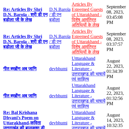
Articles By
September
Re: Articles By Shri
D.N.Barola
Esteemed Guests
08, 2023,
D.N. Barola - श्री डी एन
/ डी एन
of Uttarakhand -
03:45:08
बड़ोला जी के लेख
बड़ोला
विशेष आमंत्रित
PM
अतिथियों के लेख
Articles By
September
Re: Articles By Shri
D.N.Barola
Esteemed Guests
08, 2023,
D.N. Barola - श्री डी एन
/ डी एन
of Uttarakhand -
03:37:57
बड़ोला जी के लेख
बड़ोला
विशेष आमंत्रित
PM
अतिथियों के लेख
Utttarakhand
August
Language &
22, 2023,
गीत ब्य्खोंण अब जाणि
devbhumi
Literature -
01:34:39
उत्तराखण्ड की भाषायें
PM
एवं साहित्य
Utttarakhand
August
Language &
22, 2023,
गीत ब्य्खोंण अब जाणि
devbhumi
Literature -
01:32:56
उत्तराखण्ड की भाषायें
PM
एवं साहित्य
Re: Bal Krishana
Utttarakhand
August
Dhyani's Poem on
Language &
14, 2023,
Uttarakhand-कविता
devbhumi
Literature -
10:32:35
उत्तराखंड की बालकृष्ण डी
उत्तराखण्ड की भाषायें