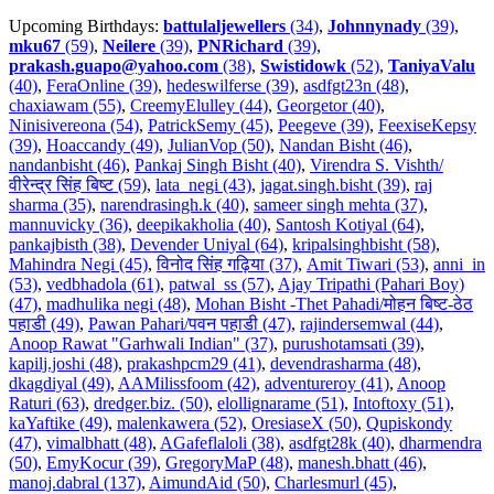
Upcoming Birthdays:
battulaljewellers
(34)
,
Johnnynady
(39)
,
mku67
(59)
,
Neilere
(39)
,
PNRichard
(39)
,
prakash.guapo@yahoo.com
(38)
,
Swistidowk
(52)
,
TaniyaValu
(40)
,
FeraOnline (39)
,
hedeswilferse (39)
,
asdfgt23n (48)
,
chaxiawam (55)
,
CreemyElulley (44)
,
Georgetor (40)
,
Ninisivereona (54)
,
PatrickSemy (45)
,
Peegeve (39)
,
FeexiseKepsy
(39)
,
Hoaccandy (49)
,
JulianVop (50)
,
Nandan Bisht (46)
,
nandanbisht (46)
,
Pankaj Singh Bisht (40)
,
Virendra S. Vishth/
वीरेन्द्र सिंह बिष्ट (59)
,
lata_negi (43)
,
jagat.singh.bisht (39)
,
raj
sharma (35)
,
narendrasingh.k (40)
,
sameer singh mehta (37)
,
mannuvicky (36)
,
deepikakholia (40)
,
Santosh Kotiyal (64)
,
pankajbisth (38)
,
Devender Uniyal (64)
,
kripalsinghbisht (58)
,
Mahindra Negi (45)
,
विनोद सिंह गढ़िया (37)
,
Amit Tiwari (53)
,
anni_in
(53)
,
vedbhadola (61)
,
patwal_ss (57)
,
Ajay Tripathi (Pahari Boy)
(47)
,
madhulika negi (48)
,
Mohan Bisht -Thet Pahadi/मोहन बिष्ट-ठेठ
पहाडी (49)
,
Pawan Pahari/पवन पहाडी (47)
,
rajindersemwal (44)
,
Anoop Rawat "Garhwali Indian" (37)
,
purushotamsati (39)
,
kapilj.joshi (48)
,
prakashpcm29 (41)
,
devendrasharma (48)
,
dkagdiyal (49)
,
AAMilissfoom (42)
,
adventureroy (41)
,
Anoop
Raturi (63)
,
dredger.biz. (50)
,
elollignarame (51)
,
Intoftoxy (51)
,
kaYaftike (49)
,
malenkawera (52)
,
OresiaseX (50)
,
Qupiskondy
(47)
,
vimalbhatt (48)
,
AGafeflaloli (38)
,
asdfgt28k (40)
,
dharmendra
(50)
,
EmyKocur (39)
,
GregoryMaP (48)
,
manesh.bhatt (46)
,
manoj.dabral (137)
,
AimundAid (50)
,
Charlesmurl (45)
,