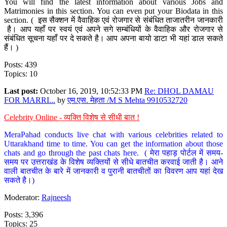
You will find the latest information about various Jobs and
Matrimonies in this section. You can even put your Biodata in this
section. ( इस सैक्शन में वैवाहिक एवं रोजगार से संबंधित ताजातरीन जानकारी
है। आप यहाँ पर स्वयं एवं अपने सगे सम्बंधियों के वैवाहिक और रोजगार से
संबंधित सूचना यहाँ पर दे सकते है। आप अपना बायो डाटा भी यहां डाल सकते
हैं। )
Posts: 439
Topics: 10
Last post:
October 16, 2019, 10:52:33 PM
Re: DHOL DAMAU
FOR MARRI...
by
एम.एस. मेहता /M S Mehta 9910532720
Celebrity Online - व्यक्ति विशेष से सीधी बात !
MeraPahad conducts live chat with various celebrities related to
Uttarakhand time to time. You can get the information about those
chats and go through the past chats here. ( मेरा पहाड़ पोर्टल में समय-
समय पर उत्तराखंड के विशेष व्यक्तियों से सीधे बातचीत करवाई जाती है। आने
वाली बातचीत के बारे में जानकारी व पुरानी बातचीतों का विवरण आप यहां देख
सकते है।)
Moderator:
Rajneesh
Posts: 3,396
Topics: 25