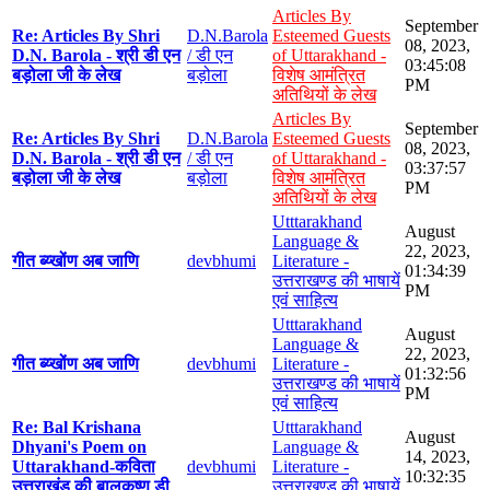
Articles By
September
Re: Articles By Shri
D.N.Barola
Esteemed Guests
08, 2023,
D.N. Barola - श्री डी एन
/ डी एन
of Uttarakhand -
03:45:08
बड़ोला जी के लेख
बड़ोला
विशेष आमंत्रित
PM
अतिथियों के लेख
Articles By
September
Re: Articles By Shri
D.N.Barola
Esteemed Guests
08, 2023,
D.N. Barola - श्री डी एन
/ डी एन
of Uttarakhand -
03:37:57
बड़ोला जी के लेख
बड़ोला
विशेष आमंत्रित
PM
अतिथियों के लेख
Utttarakhand
August
Language &
22, 2023,
गीत ब्य्खोंण अब जाणि
devbhumi
Literature -
01:34:39
उत्तराखण्ड की भाषायें
PM
एवं साहित्य
Utttarakhand
August
Language &
22, 2023,
गीत ब्य्खोंण अब जाणि
devbhumi
Literature -
01:32:56
उत्तराखण्ड की भाषायें
PM
एवं साहित्य
Re: Bal Krishana
Utttarakhand
August
Dhyani's Poem on
Language &
14, 2023,
Uttarakhand-कविता
devbhumi
Literature -
10:32:35
उत्तराखंड की बालकृष्ण डी
उत्तराखण्ड की भाषायें