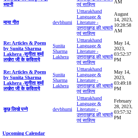
AM
ध्यानी
एवं साहित्य
Utttarakhand
August
Language &
14, 2023,
माया गीत
devbhumi
Literature -
10:28:58
उत्तराखण्ड की भाषायें
AM
एवं साहित्य
Utttarakhand
Re: Articles & Poem
May 14,
Sunita
Language &
by Sunita Sharma
2023,
Sharma
Literature -
Lakhera -सुनीता शर्मा
03:52:37
Lakhera
उत्तराखण्ड की भाषायें
लखेरा जी के कविताये
PM
एवं साहित्य
Utttarakhand
Re: Articles & Poem
May 14,
Sunita
Language &
by Sunita Sharma
2023,
Sharma
Literature -
Lakhera -सुनीता शर्मा
03:49:18
Lakhera
उत्तराखण्ड की भाषायें
लखेरा जी के कविताये
PM
एवं साहित्य
Utttarakhand
February
Language &
28, 2023,
कुछ लिखे पन्ने
devbhumi
Literature -
03:57:32
उत्तराखण्ड की भाषायें
PM
एवं साहित्य
Upcoming Calendar