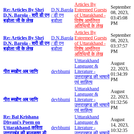
Articles By
September
Re: Articles By Shri
D.N.Barola
Esteemed Guests
08, 2023,
D.N. Barola - श्री डी एन
/ डी एन
of Uttarakhand -
03:45:08
बड़ोला जी के लेख
बड़ोला
विशेष आमंत्रित
PM
अतिथियों के लेख
Articles By
September
Re: Articles By Shri
D.N.Barola
Esteemed Guests
08, 2023,
D.N. Barola - श्री डी एन
/ डी एन
of Uttarakhand -
03:37:57
बड़ोला जी के लेख
बड़ोला
विशेष आमंत्रित
PM
अतिथियों के लेख
Utttarakhand
August
Language &
22, 2023,
गीत ब्य्खोंण अब जाणि
devbhumi
Literature -
01:34:39
उत्तराखण्ड की भाषायें
PM
एवं साहित्य
Utttarakhand
August
Language &
22, 2023,
गीत ब्य्खोंण अब जाणि
devbhumi
Literature -
01:32:56
उत्तराखण्ड की भाषायें
PM
एवं साहित्य
Re: Bal Krishana
Utttarakhand
August
Dhyani's Poem on
Language &
14, 2023,
Uttarakhand-कविता
devbhumi
Literature -
10:32:35
उत्तराखंड की बालकृष्ण डी
उत्तराखण्ड की भाषायें