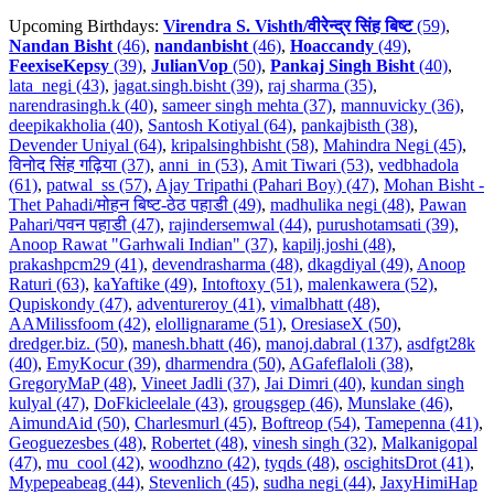
Upcoming Birthdays:
Virendra S. Vishth/वीरेन्द्र सिंह बिष्ट
(59)
,
Nandan Bisht
(46)
,
nandanbisht
(46)
,
Hoaccandy
(49)
,
FeexiseKepsy
(39)
,
JulianVop
(50)
,
Pankaj Singh Bisht
(40)
,
lata_negi (43)
,
jagat.singh.bisht (39)
,
raj sharma (35)
,
narendrasingh.k (40)
,
sameer singh mehta (37)
,
mannuvicky (36)
,
deepikakholia (40)
,
Santosh Kotiyal (64)
,
pankajbisth (38)
,
Devender Uniyal (64)
,
kripalsinghbisht (58)
,
Mahindra Negi (45)
,
विनोद सिंह गढ़िया (37)
,
anni_in (53)
,
Amit Tiwari (53)
,
vedbhadola
(61)
,
patwal_ss (57)
,
Ajay Tripathi (Pahari Boy) (47)
,
Mohan Bisht -
Thet Pahadi/मोहन बिष्ट-ठेठ पहाडी (49)
,
madhulika negi (48)
,
Pawan
Pahari/पवन पहाडी (47)
,
rajindersemwal (44)
,
purushotamsati (39)
,
Anoop Rawat "Garhwali Indian" (37)
,
kapilj.joshi (48)
,
prakashpcm29 (41)
,
devendrasharma (48)
,
dkagdiyal (49)
,
Anoop
Raturi (63)
,
kaYaftike (49)
,
Intoftoxy (51)
,
malenkawera (52)
,
Qupiskondy (47)
,
adventureroy (41)
,
vimalbhatt (48)
,
AAMilissfoom (42)
,
elollignarame (51)
,
OresiaseX (50)
,
dredger.biz. (50)
,
manesh.bhatt (46)
,
manoj.dabral (137)
,
asdfgt28k
(40)
,
EmyKocur (39)
,
dharmendra (50)
,
AGafeflaloli (38)
,
GregoryMaP (48)
,
Vineet Jadli (37)
,
Jai Dimri (40)
,
kundan singh
kulyal (47)
,
DoFkicleelale (43)
,
grougsgep (46)
,
Munslake (46)
,
AimundAid (50)
,
Charlesmurl (45)
,
Boftreop (54)
,
Tamepenna (41)
,
Geoguezesbes (48)
,
Robertet (48)
,
vinesh singh (32)
,
Malkanigopal
(47)
,
mu_cool (42)
,
woodhzno (42)
,
tyqds (48)
,
oscighitsDrot (41)
,
Mypepeabeag (44)
,
Stevenlich (45)
,
sudha negi (44)
,
JaxyHimiHap