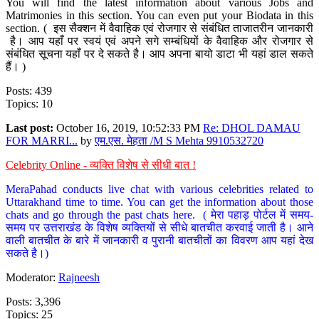
You will find the latest information about various Jobs and
Matrimonies in this section. You can even put your Biodata in this
section. ( इस सैक्शन में वैवाहिक एवं रोजगार से संबंधित ताजातरीन जानकारी
है। आप यहाँ पर स्वयं एवं अपने सगे सम्बंधियों के वैवाहिक और रोजगार से
संबंधित सूचना यहाँ पर दे सकते है। आप अपना बायो डाटा भी यहां डाल सकते
हैं। )
Posts: 439
Topics: 10
Last post:
October 16, 2019, 10:52:33 PM
Re: DHOL DAMAU
FOR MARRI...
by
एम.एस. मेहता /M S Mehta 9910532720
Celebrity Online - व्यक्ति विशेष से सीधी बात !
MeraPahad conducts live chat with various celebrities related to
Uttarakhand time to time. You can get the information about those
chats and go through the past chats here. ( मेरा पहाड़ पोर्टल में समय-
समय पर उत्तराखंड के विशेष व्यक्तियों से सीधे बातचीत करवाई जाती है। आने
वाली बातचीत के बारे में जानकारी व पुरानी बातचीतों का विवरण आप यहां देख
सकते है।)
Moderator:
Rajneesh
Posts: 3,396
Topics: 25