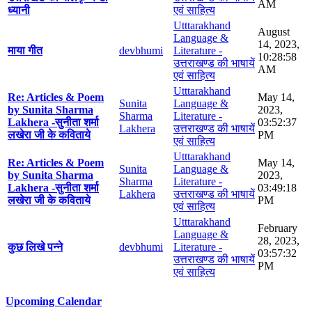
AM
ध्यानी
एवं साहित्य
Utttarakhand
August
Language &
14, 2023,
माया गीत
devbhumi
Literature -
10:28:58
उत्तराखण्ड की भाषायें
AM
एवं साहित्य
Utttarakhand
Re: Articles & Poem
May 14,
Sunita
Language &
by Sunita Sharma
2023,
Sharma
Literature -
Lakhera -सुनीता शर्मा
03:52:37
Lakhera
उत्तराखण्ड की भाषायें
लखेरा जी के कविताये
PM
एवं साहित्य
Utttarakhand
Re: Articles & Poem
May 14,
Sunita
Language &
by Sunita Sharma
2023,
Sharma
Literature -
Lakhera -सुनीता शर्मा
03:49:18
Lakhera
उत्तराखण्ड की भाषायें
लखेरा जी के कविताये
PM
एवं साहित्य
Utttarakhand
February
Language &
28, 2023,
कुछ लिखे पन्ने
devbhumi
Literature -
03:57:32
उत्तराखण्ड की भाषायें
PM
एवं साहित्य
Upcoming Calendar